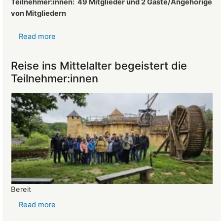
Teilnehmer:innen:
49 Mitglieder und 2 Gäste/Angehörige
von Mitgliedern
Read more
about
Protokoll
der
Reise ins Mittelalter begeistert die
Mitgliederversammlung
Teilnehmer:innen
vom
26.03.2025
Bereit
Read more
about
Reise