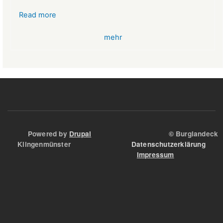
Read more
about
VR-
mehr
Bank
Glücksbringer
Skelett
im
Angstloch
Powered by
Drupal
© Burglandeck
Klingenmünster
Datenschutzerklärung
Impressum