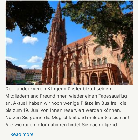
August
auf
der
Burg:
After
Work
donnerstags
bis
22:00
Uhr
Der Landeckverein Klingenmünster bietet seinen
Mitgliedern und FreundInnen wieder einen Tagesausflug
an. Aktuell haben wir noch wenige Plätze im Bus frei, die
bis zum 19. Juni von Ihnen reserviert werden können.
Nutzen Sie gerne die Möglichkeit und melden Sie sich an!
Alle wichtigen Informationen findet Sie nachfolgend.
Read more
about