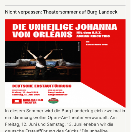
Vereinsausflug
am
Nicht verpassen: Theatersommer auf Burg Landeck
4.
Juli
2026
nach
Freiburg
In diesem Sommer wird die Burg Landeck gleich zweimal in
ein stimmungsvolles Open-Air-Theater verwandelt. Am
Freitag, 12. Juni und Samstag, 13. Juni erleben wir die
deutsche Erstaufführung des Stücks "Die unheilige