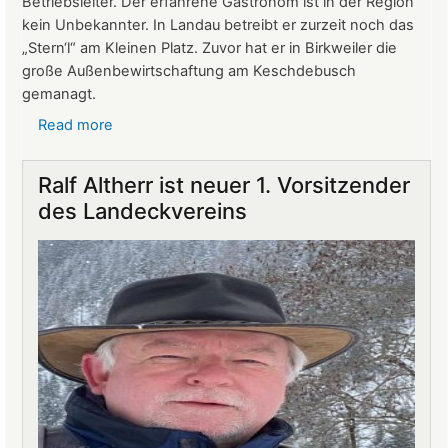
Betriebsleiter. Der erfahrene Gastronom ist in der Region
kein Unbekannter. In Landau betreibt er zurzeit noch das
„Stern‘l“ am Kleinen Platz. Zuvor hat er in Birkweiler die
große Außenbewirtschaftung am Keschdebusch
gemanagt.
Read more
about
Gastronomie
auf
Ralf Altherr ist neuer 1. Vorsitzender
Burg
des Landeckvereins
Landeck:
Jürgen
Stern
neuer
Betriebsleiter