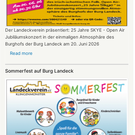
Der Landeckverein präsentiert: 25 Jahre SKYE - Open Air
Jubiläumskonzert in der einmaligen Atmosphäre des
Burghofs der Burg Landeck am 20. Juni 2026
Read more
about
SKYE
Konzert
Sommerfest auf Burg Landeck
auf
Burg
Landeck
am
20.
Juni
2026
ab
20:30