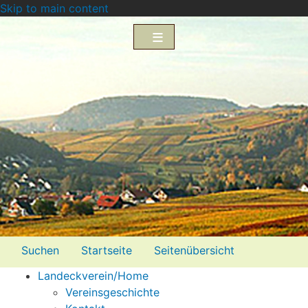
Skip to main content
Menü2
Suchen
Startseite
Seitenübersicht
Landeckverein/Home
Impressum
Datenschutzerklärung
Vereinsgeschichte