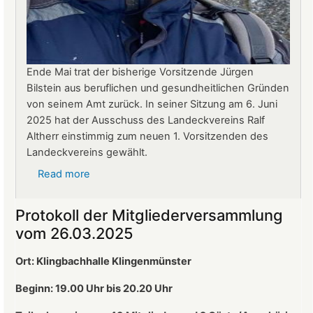
Ende Mai trat der bisherige Vorsitzende Jürgen
Bilstein aus beruflichen und gesundheitlichen Gründen
von seinem Amt zurück. In seiner Sitzung am 6. Juni
2025 hat der Ausschuss des Landeckvereins Ralf
Altherr einstimmig zum neuen 1. Vorsitzenden des
Landeckvereins gewählt.
Read more
about
Ralf
Altherr
Protokoll der Mitgliederversammlung
ist
vom 26.03.2025
neuer
1.
Ort: Klingbachhalle Klingenmünster
Vorsitzender
des
Beginn: 19.00 Uhr bis 20.20 Uhr
Landeckvereins