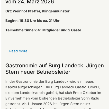
vom 24. März 2026
Ort: Weinhof Pfeffer, Klingenmünster
Beginn: 19.30 Uhr bis ca. 21 Uhr
Teilnehmer:innen: 41
Mitglieder und 2 Gäste
Read more
about
Protokoll
der
Gastronomie auf Burg Landeck: Jürgen
Mitgliederversammlung
Stern neuer Betriebsleiter
vom
24.
In der Gastronomie der Burg Landeck wird ein neues
März
Kapitel aufgeschlagen. Die Burg Landeck Gastro-GmbH,
2026
die dem Landeckverein gehört, hat sich Ende Oktober im
Einvernehmen vom bisherigen Betriebsleiter Sorin Radu
getrennt. Ab 1. Januar 2026 ist Jürgen Stern neuer