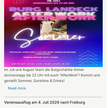
Im Juli und August feiert die Burgschänke immer
donnerstags bis 22 Uhr mit euch "AfterWork"! Kommt und
genießt Sommer, Sunshine & Drinks!
Read more
about
Im
Juli
Vereinsausflug am 4. Juli 2026 nach Freiburg
und