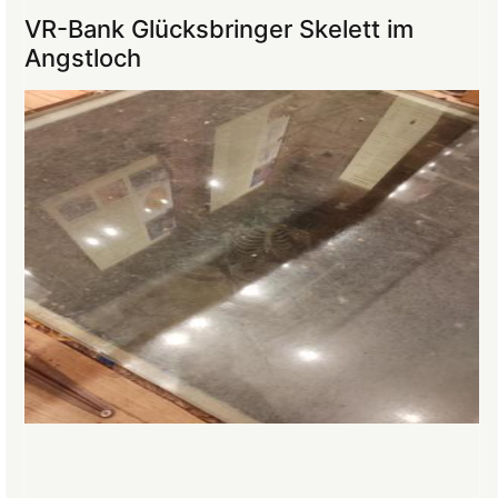
ins
VR-Bank Glücksbringer Skelett im
Mittelalter
Angstloch
begeistert
die
Teilnehmer:innen