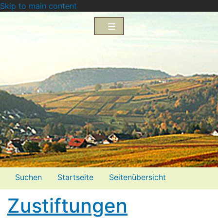
Skip to main content
Menü2
Suchen
Startseite
Seitenübersicht
Impressum
Datenschutzerklärung
Zustiftungen