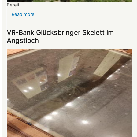
Bereit
Read more
about
Reise
ins
VR-Bank Glücksbringer Skelett im
Mittelalter
Angstloch
begeistert
die
Teilnehmer:innen