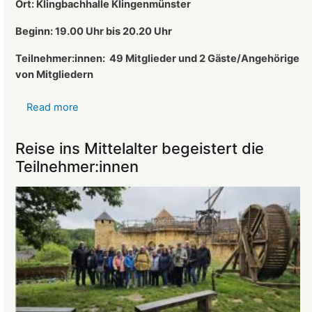
Ort: Klingbachhalle Klingenmünster
Vorsitzender
des
Beginn: 19.00 Uhr bis 20.20 Uhr
Landeckvereins
Teilnehmer:innen:
49 Mitglieder und 2 Gäste/Angehörige
von Mitgliedern
Read more
about
Protokoll
der
Reise ins Mittelalter begeistert die
Mitgliederversammlung
Teilnehmer:innen
vom
26.03.2025