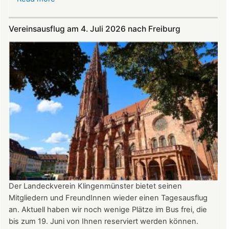
Im
Juli
Vereinsausflug am 4. Juli 2026 nach Freiburg
und
August
auf
der
Burg:
After
Work
donnerstags
bis
22:00
Uhr
Der Landeckverein Klingenmünster bietet seinen
Mitgliedern und FreundInnen wieder einen Tagesausflug
an. Aktuell haben wir noch wenige Plätze im Bus frei, die
bis zum 19. Juni von Ihnen reserviert werden können.