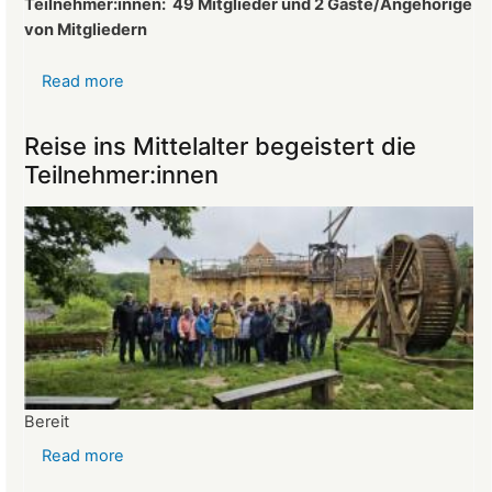
Teilnehmer:innen:
49 Mitglieder und 2 Gäste/Angehörige
von Mitgliedern
Read more
about
Protokoll
der
Reise ins Mittelalter begeistert die
Mitgliederversammlung
Teilnehmer:innen
vom
26.03.2025
Bereit
Read more
about
Reise