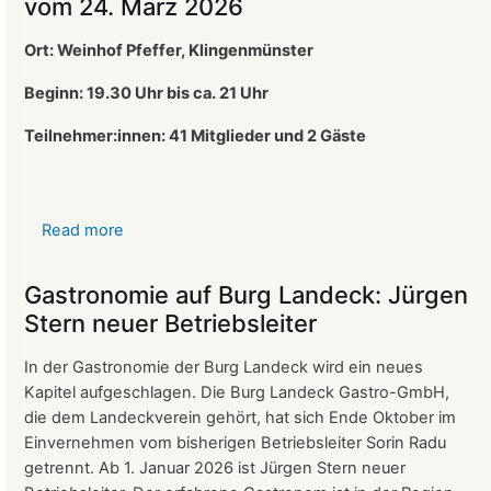
vom 24. März 2026
Ort: Weinhof Pfeffer, Klingenmünster
Beginn: 19.30 Uhr bis ca. 21 Uhr
Teilnehmer:innen: 41
Mitglieder und 2 Gäste
Read more
about
Protokoll
der
Gastronomie auf Burg Landeck: Jürgen
Mitgliederversammlung
Stern neuer Betriebsleiter
vom
24.
In der Gastronomie der Burg Landeck wird ein neues
März
Kapitel aufgeschlagen. Die Burg Landeck Gastro-GmbH,
2026
die dem Landeckverein gehört, hat sich Ende Oktober im
Einvernehmen vom bisherigen Betriebsleiter Sorin Radu
getrennt. Ab 1. Januar 2026 ist Jürgen Stern neuer