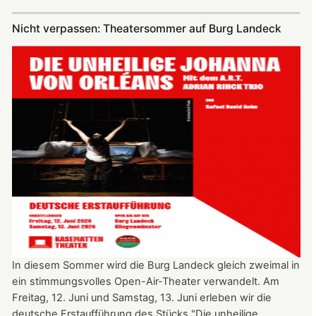
Vereinsausflug
am
Nicht verpassen: Theatersommer auf Burg Landeck
4.
Juli
2026
nach
Freiburg
In diesem Sommer wird die Burg Landeck gleich zweimal in
ein stimmungsvolles Open-Air-Theater verwandelt. Am
Freitag, 12. Juni und Samstag, 13. Juni erleben wir die
deutsche Erstaufführung des Stücks "Die unheilige