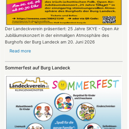
Der Landeckverein präsentiert: 25 Jahre SKYE - Open Air
Jubiläumskonzert in der einmaligen Atmosphäre des
Burghofs der Burg Landeck am 20. Juni 2026
Read more
about
SKYE
Konzert
Sommerfest auf Burg Landeck
auf
Burg
Landeck
am
20.
Juni
2026
ab
20:30