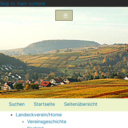
Skip to main content
Menü2
Suchen
Startseite
Seitenübersicht
Landeckverein/Home
Impressum
Datenschutzerklärung
Vereinsgeschichte