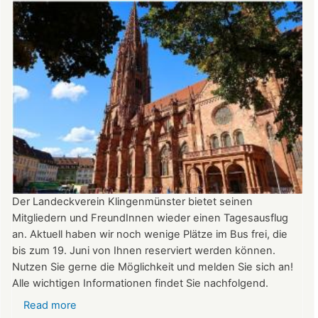
August
auf
der
Burg:
After
Work
donnerstags
bis
22:00
Uhr
Der Landeckverein Klingenmünster bietet seinen
Mitgliedern und FreundInnen wieder einen Tagesausflug
an. Aktuell haben wir noch wenige Plätze im Bus frei, die
bis zum 19. Juni von Ihnen reserviert werden können.
Nutzen Sie gerne die Möglichkeit und melden Sie sich an!
Alle wichtigen Informationen findet Sie nachfolgend.
Read more
about