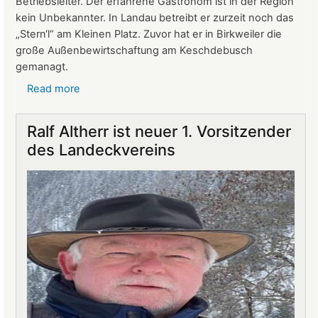
Betriebsleiter. Der erfahrene Gastronom ist in der Region
kein Unbekannter. In Landau betreibt er zurzeit noch das
„Stern‘l“ am Kleinen Platz. Zuvor hat er in Birkweiler die
große Außenbewirtschaftung am Keschdebusch
gemanagt.
Read more
about
Gastronomie
auf
Ralf Altherr ist neuer 1. Vorsitzender
Burg
des Landeckvereins
Landeck:
Jürgen
Stern
neuer
Betriebsleiter