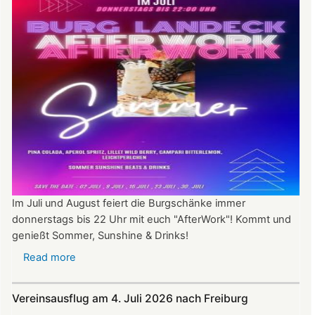
Im Juli und August feiert die Burgschänke immer
donnerstags bis 22 Uhr mit euch "AfterWork"! Kommt und
genießt Sommer, Sunshine & Drinks!
Read more
about
Im
Juli
Vereinsausflug am 4. Juli 2026 nach Freiburg
und