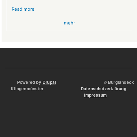
Read more
about
VR-
mehr
Bank
Glücksbringer
Skelett
im
Angstloch
Powered by
Drupal
© Burglandeck
Klingenmünster
Datenschutzerklärung
Impressum