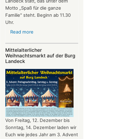
Landeck statt, das unter dem
Motto „Spaß für die ganze
Familie" steht. Beginn ab 11.30
Uhr.
Read more
about
Sommerfest
auf
Mittelalterlicher
Burg
Weihnachtsmarkt auf der Burg
Landeck
Landeck
Von Freitag, 12. Dezember bis
Sonntag, 14. Dezember laden wir
Euch wie jedes Jahr am 3. Advent