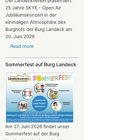
Der Landeckverein präsentiert:
25 Jahre SKYE - Open Air
Jubiläumskonzert in der
einmaligen Atmosphäre des
Burghofs der Burg Landeck am
20. Juni 2026
Read more
about
SKYE
Konzert
Sommerfest auf Burg Landeck
auf
Burg
Landeck
am
20.
Juni
2026
ab
20:30
Am 27. Juni 2026 findet unser
Uhr​​​​​​​​​​​​​​
Sommerfest auf der Burg