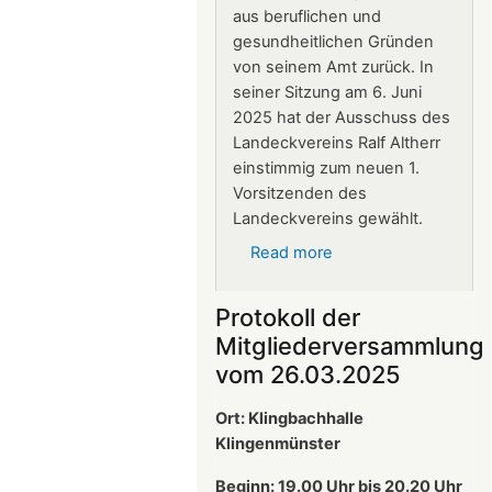
aus beruflichen und
gesundheitlichen Gründen
von seinem Amt zurück. In
seiner Sitzung am 6. Juni
2025 hat der Ausschuss des
Landeckvereins Ralf Altherr
einstimmig zum neuen 1.
Vorsitzenden des
Landeckvereins gewählt.
Read more
about
Ralf
Altherr
Protokoll der
ist
Mitgliederversammlung
neuer
vom 26.03.2025
1.
Vorsitzender
Ort: Klingbachhalle
des
Klingenmünster
Landeckvereins
Beginn: 19.00 Uhr bis 20.20 Uhr