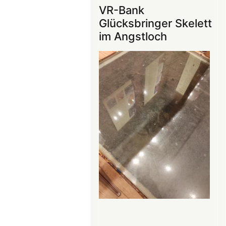
ins
VR-Bank
Mittelalter
Glücksbringer Skelett
begeistert
im Angstloch
die
Teilnehmer:innen