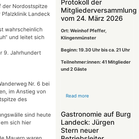
Protokoll der
 der Nordostspitze
Mitgliederversammlung
Pfalzklinik Landeck
vom 24. März 2026
t wahrscheinlich
Ort: Weinhof Pfeffer,
h“ und leitet sich
Klingenmünster
Beginn: 19.30 Uhr bis ca. 21 Uhr
er 9. Jahrhundert
Teilnehmer:innen: 41
Mitglieder
und 2 Gäste
Wanderweg Nr. 6 bei
en, im Anstieg von
Read more
about
tspitze des
Protokoll
der
Gastronomie auf Burg
ungswälle sind heute
Mitgliederversammlun
Landeck: Jürgen
em sich hier
vom
Stern neuer
24.
Betriebsleiter
ide Mauern waren
März