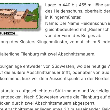
Lage: In 440 bis 455 m Höhe auf
des Heidenschuhs, oberhalb der 
in Klingenmünster.
Name: Der Name Heidenschuh is
gleichbedeutend mit „Riesenschu
von der Form des Berges ab.
zburg des Klosters Klingenmünster, vermutlich im 8. od
lalterliche Fliehburg mit zwei Abschnittsmauern.
ehburganlage entweder von Südwesten, wo der heutige 
 die äußere Abschnittsmauer trifft, oder aber von Süd
 kommend, kurz vor dem Aussichtspunkt an der Nordos
Naturstein aufgeschichteten Stützmauern und Verteidig
 entdecken. Nach Südwesten wurde die Fliehburg auf d
ücken durch zwei Abschnittsmauern abgesperrt.
ere Abschnittsmauer liegen etwa 30 m auseinander. Be