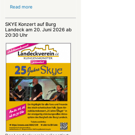
Read more
about
Nicht
verpassen:
SKYE Konzert auf Burg
Theatersommer
Landeck am 20. Juni 2026 ab
auf
20:30 Uhr​​​​​​​​​​​​​​
Burg
Landeck