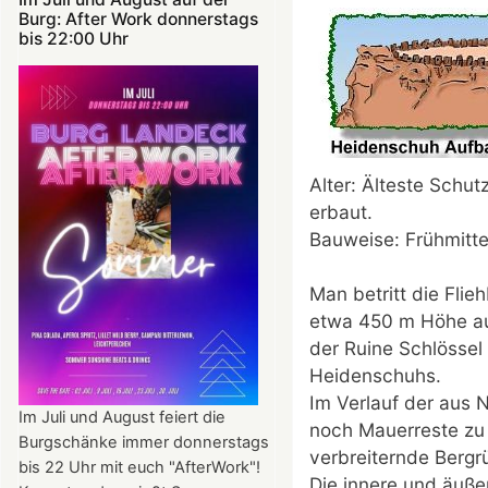
Burg: After Work donnerstags
bis 22:00 Uhr
Alter: Älteste Schut
erbaut.
Bauweise: Frühmitte
Man betritt die Fli
etwa 450 m Höhe auf
der Ruine Schlössel
Heidenschuhs.
Im Verlauf der aus 
Im Juli und August feiert die
noch Mauerreste zu
Burgschänke immer donnerstags
verbreiternde Bergr
bis 22 Uhr mit euch "AfterWork"!
Die innere und äuß