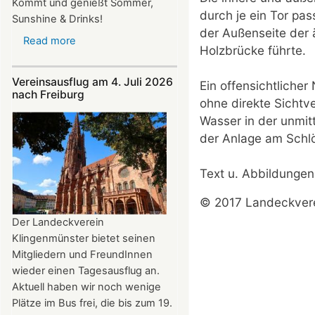
Kommt und genießt Sommer,
durch je ein Tor pas
Sunshine & Drinks!
der Außenseite der 
Read more
about
Holzbrücke führte.
Im
Juli
Vereinsausflug am 4. Juli 2026
Ein offensichtlicher
und
nach Freiburg
ohne direkte Sichtv
August
Wasser in der unmi
auf
der Anlage am Schl
der
Burg:
After
Text u. Abbildungen
Work
© 2017 Landeckverei
donnerstags
bis
Der Landeckverein
22:00
Klingenmünster bietet seinen
Uhr
Mitgliedern und FreundInnen
wieder einen Tagesausflug an.
Aktuell haben wir noch wenige
Plätze im Bus frei, die bis zum 19.