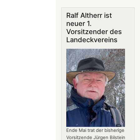
Gastronomie
auf
Ralf Altherr ist
Burg
neuer 1.
Landeck:
Vorsitzender des
Jürgen
Landeckvereins
Stern
neuer
Betriebsleiter
Ende Mai trat der bisherige
Vorsitzende Jürgen Bilstein