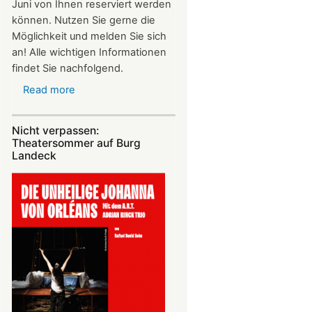
Juni von Ihnen reserviert werden
können. Nutzen Sie gerne die
Möglichkeit und melden Sie sich
an! Alle wichtigen Informationen
findet Sie nachfolgend.
Read more
about
Vereinsausflug
am
Nicht verpassen:
4.
Theatersommer auf Burg
Juli
Landeck
2026
nach
Freiburg