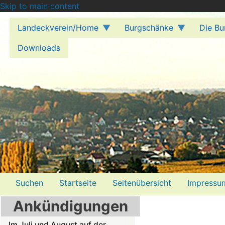
Skip to main content
Landeckverein/Home
Burgschänke
Die Bu
Downloads
Menü2
Suchen
Startseite
Seitenübersicht
Impressu
Ankündigungen
Im Juli und August auf der