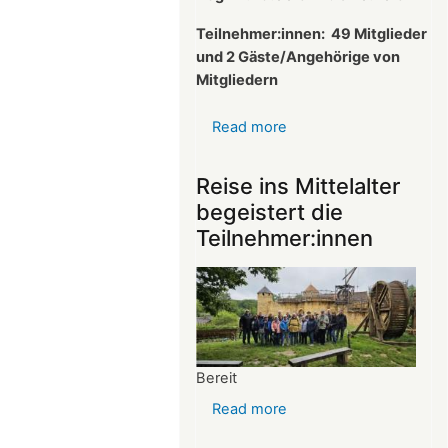
Teilnehmer:innen:
49 Mitglieder
und 2 Gäste/Angehörige von
Mitgliedern
Read more
about
Protokoll
der
Reise ins Mittelalter
Mitgliederversammlun
begeistert die
vom
Teilnehmer:innen
26.03.2025
Bereit
Read more
about
Reise