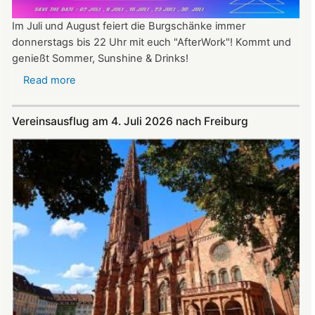
Im Juli und August feiert die Burgschänke immer
donnerstags bis 22 Uhr mit euch "AfterWork"! Kommt und
genießt Sommer, Sunshine & Drinks!
Read more
about
Im
Juli
Vereinsausflug am 4. Juli 2026 nach Freiburg
und
August
auf
der
Burg:
After
Work
donnerstags
bis
22:00
Uhr