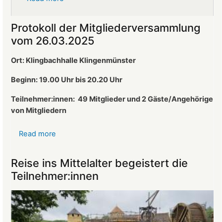
Ralf
Altherr
Protokoll der Mitgliederversammlung
ist
vom 26.03.2025
neuer
1.
Ort: Klingbachhalle Klingenmünster
Vorsitzender
des
Beginn: 19.00 Uhr bis 20.20 Uhr
Landeckvereins
Teilnehmer:innen:
49 Mitglieder und 2 Gäste/Angehörige
von Mitgliedern
Read more
about
Protokoll
der
Reise ins Mittelalter begeistert die
Mitgliederversammlung
Teilnehmer:innen
vom
26.03.2025