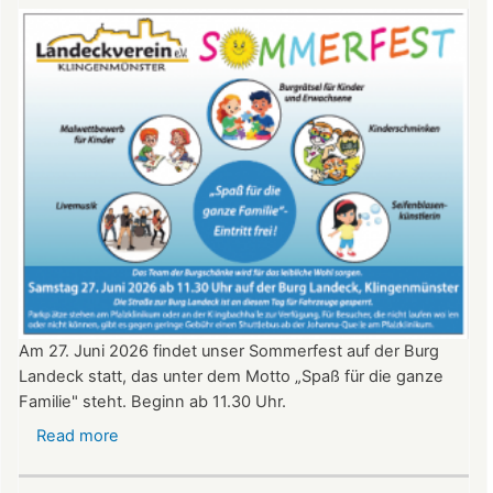
Burg
Landeck
am
20.
Juni
2026
ab
20:30
Uhr​​​​​​​​​​​​​​
Am 27. Juni 2026 findet unser Sommerfest auf der Burg
Landeck statt, das unter dem Motto „Spaß für die ganze
Familie" steht. Beginn ab 11.30 Uhr.
Read more
about
Sommerfest
auf