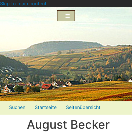
Skip to main content
Menü2
Suchen
Startseite
Seitenübersicht
Impressum
Datenschutzerklärung
August Becker