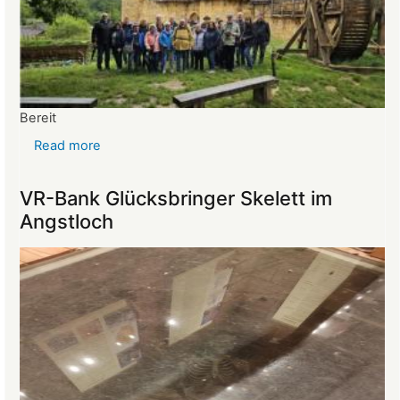
Bereit
Read more
about
Reise
ins
VR-Bank Glücksbringer Skelett im
Mittelalter
Angstloch
begeistert
die
Teilnehmer:innen