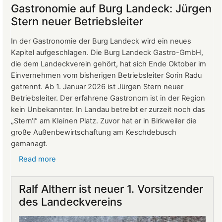
der
Gastronomie auf Burg Landeck: Jürgen
Mitgliederversammlung
Stern neuer Betriebsleiter
vom
24.
In der Gastronomie der Burg Landeck wird ein neues
März
Kapitel aufgeschlagen. Die Burg Landeck Gastro-GmbH,
2026
die dem Landeckverein gehört, hat sich Ende Oktober im
Einvernehmen vom bisherigen Betriebsleiter Sorin Radu
getrennt. Ab 1. Januar 2026 ist Jürgen Stern neuer
Betriebsleiter. Der erfahrene Gastronom ist in der Region
kein Unbekannter. In Landau betreibt er zurzeit noch das
„Stern‘l“ am Kleinen Platz. Zuvor hat er in Birkweiler die
große Außenbewirtschaftung am Keschdebusch
gemanagt.
Read more
about
Gastronomie
auf
Ralf Altherr ist neuer 1. Vorsitzender
Burg
des Landeckvereins
Landeck:
Jürgen