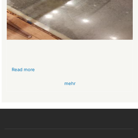
Read more
about
VR-
mehr
Bank
Glücksbringer
Skelett
im
Angstloch