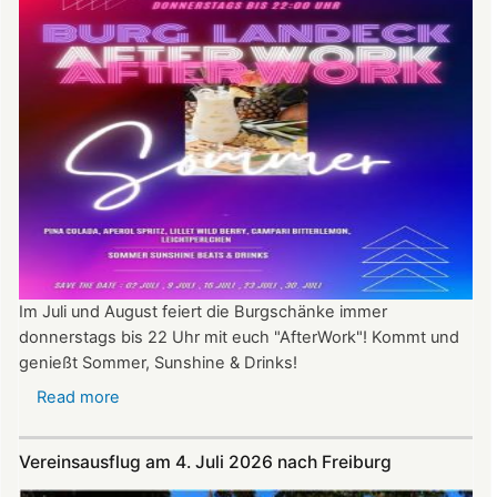
Im Juli und August feiert die Burgschänke immer
donnerstags bis 22 Uhr mit euch "AfterWork"! Kommt und
genießt Sommer, Sunshine & Drinks!
Read more
about
Im
Juli
Vereinsausflug am 4. Juli 2026 nach Freiburg
und