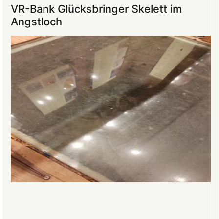
ins
VR-Bank Glücksbringer Skelett im
Mittelalter
Angstloch
begeistert
die
Teilnehmer:innen