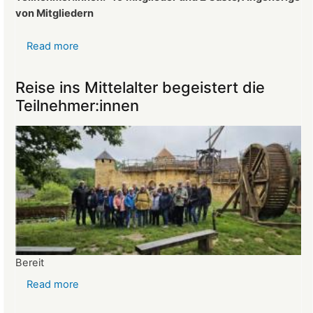
von Mitgliedern
Read more
about
Protokoll
der
Reise ins Mittelalter begeistert die
Mitgliederversammlung
Teilnehmer:innen
vom
26.03.2025
Bereit
Read more
about
Reise