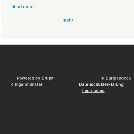
Read more
about
VR-
mehr
Bank
Glücksbringer
Skelett
im
Angstloch
Powered by
Drupal
© Burglandeck
Klingenmünster
Datenschutzerklärung
Impressum