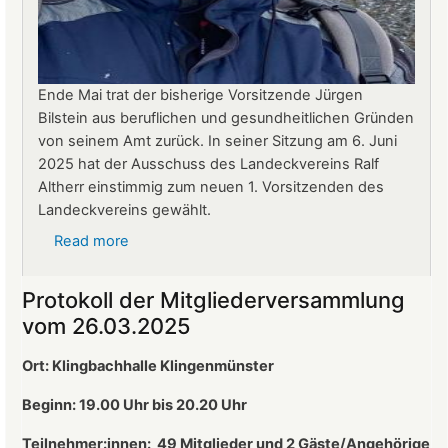
Ende Mai trat der bisherige Vorsitzende Jürgen
Bilstein aus beruflichen und gesundheitlichen Gründen
von seinem Amt zurück. In seiner Sitzung am 6. Juni
2025 hat der Ausschuss des Landeckvereins Ralf
Altherr einstimmig zum neuen 1. Vorsitzenden des
Landeckvereins gewählt.
Read more
about
Ralf
Altherr
Protokoll der Mitgliederversammlung
ist
vom 26.03.2025
neuer
1.
Ort: Klingbachhalle Klingenmünster
Vorsitzender
des
Beginn: 19.00 Uhr bis 20.20 Uhr
Landeckvereins
Teilnehmer:innen:
49 Mitglieder und 2 Gäste/Angehörige