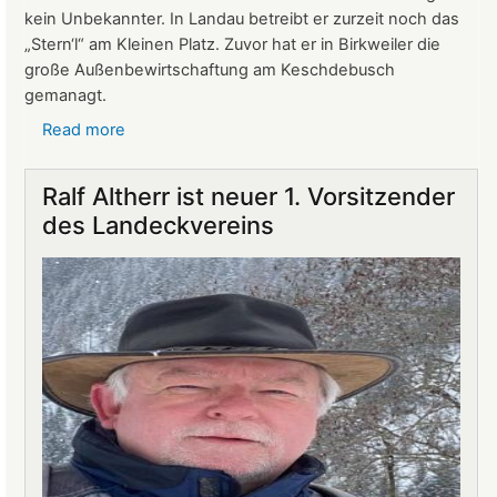
kein Unbekannter. In Landau betreibt er zurzeit noch das
„Stern‘l“ am Kleinen Platz. Zuvor hat er in Birkweiler die
große Außenbewirtschaftung am Keschdebusch
gemanagt.
Read more
about
Gastronomie
auf
Ralf Altherr ist neuer 1. Vorsitzender
Burg
des Landeckvereins
Landeck:
Jürgen
Stern
neuer
Betriebsleiter