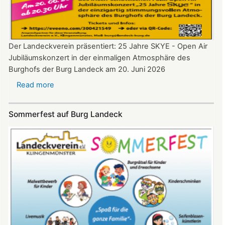
Der Landeckverein präsentiert: 25 Jahre SKYE - Open Air
Jubiläumskonzert in der einmaligen Atmosphäre des
Burghofs der Burg Landeck am 20. Juni 2026
Read more
about
SKYE
Konzert
Sommerfest auf Burg Landeck
auf
Burg
Landeck
am
20.
Juni
2026
ab
20:30
Uhr​​​​​​​​​​​​​​