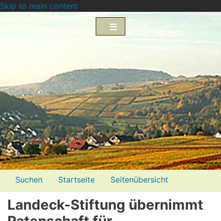
Skip to main content
Menü2
Suchen
Startseite
Seitenübersicht
Impressum
Datenschutzerklärung
Landeck-Stiftung übernimmt