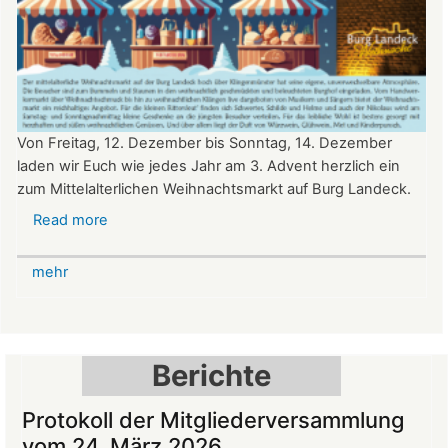
Von Freitag, 12. Dezember bis Sonntag, 14. Dezember
laden wir Euch wie jedes Jahr am 3. Advent herzlich ein
zum Mittelalterlichen Weihnachtsmarkt auf Burg Landeck.
Read more
about
Mittelalterlicher
Weihnachtsmarkt
mehr
auf
der
Burg
Landeck
Berichte
Protokoll der Mitgliederversammlung
vom 24. März 2026