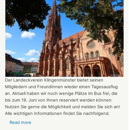
August
auf
der
Burg:
After
Work
donnerstags
bis
22:00
Uhr
Der Landeckverein Klingenmünster bietet seinen
Mitgliedern und FreundInnen wieder einen Tagesausflug
an. Aktuell haben wir noch wenige Plätze im Bus frei, die
bis zum 19. Juni von Ihnen reserviert werden können.
Nutzen Sie gerne die Möglichkeit und melden Sie sich an!
Alle wichtigen Informationen findet Sie nachfolgend.
Read more
about
Vereinsausflug