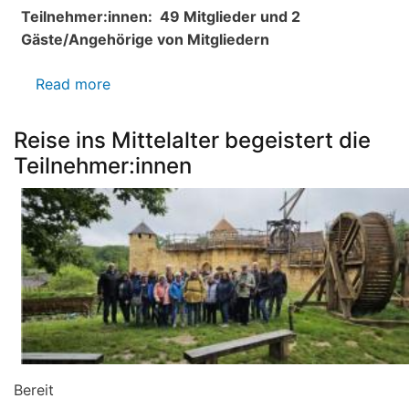
Landeckvereins
Teilnehmer:innen:
49 Mitglieder und 2
Gäste/Angehörige von Mitgliedern
Read more
about
Protokoll
der
Reise ins Mittelalter begeistert die
Mitgliederversammlung
Teilnehmer:innen
vom
26.03.2025
Bereit