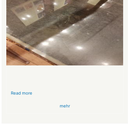
Read more
about
VR-
mehr
Bank
Glücksbringer
Skelett
im