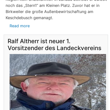
noch das „Stern‘l“ am Kleinen Platz. Zuvor hat er in
Birkweiler die große Außenbewirtschaftung am
Keschdebusch gemanagt.
Read more
about
Gastronomie
auf
Ralf Altherr ist neuer 1.
Burg
Vorsitzender des Landeckvereins
Landeck:
Jürgen
Stern
neuer
Betriebsleiter