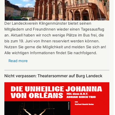
22:00
Uhr
Der Landeckverein Klingenmünster bietet seinen
Mitgliedern und FreundInnen wieder einen Tagesausflug
an. Aktuell haben wir noch wenige Plätze im Bus frei, die
bis zum 19. Juni von Ihnen reserviert werden können.
Nutzen Sie gerne die Möglichkeit und melden Sie sich an!
Alle wichtigen Informationen findet Sie nachfolgend.
Read more
about
Vereinsausflug
am
Nicht verpassen: Theatersommer auf Burg Landeck
4.
Juli
2026
nach
Freiburg