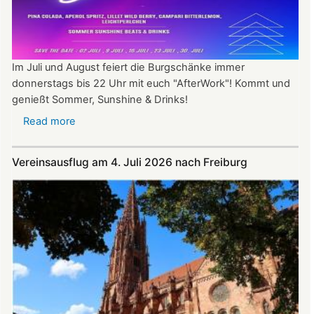
Im Juli und August feiert die Burgschänke immer
donnerstags bis 22 Uhr mit euch "AfterWork"! Kommt und
genießt Sommer, Sunshine & Drinks!
Read more
about
Im
Juli
Vereinsausflug am 4. Juli 2026 nach Freiburg
und
August
auf
der
Burg:
After
Work
donnerstags
bis