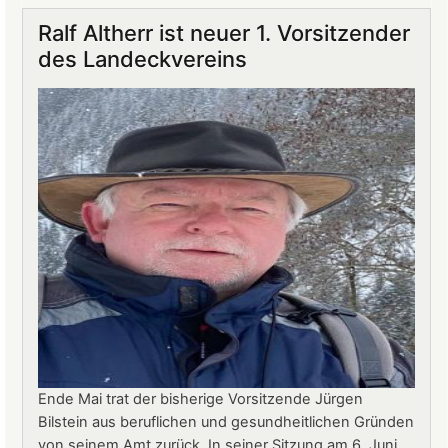
auf
Ralf Altherr ist neuer 1. Vorsitzender
Burg
des Landeckvereins
Landeck:
Jürgen
Stern
neuer
Betriebsleiter
Ende Mai trat der bisherige Vorsitzende Jürgen
Bilstein aus beruflichen und gesundheitlichen Gründen
von seinem Amt zurück. In seiner Sitzung am 6. Juni