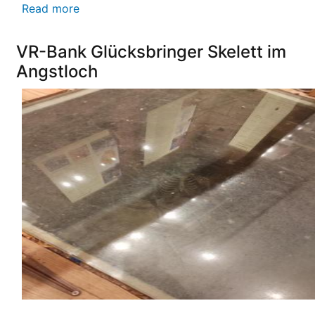
Read more
about
Reise
ins
VR-Bank Glücksbringer Skelett im
Mittelalter
Angstloch
begeistert
die
Teilnehmer:innen