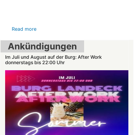
Read more
about
VR-
Ankündigungen
Bank
Glücksbringer
Im Juli und August auf der Burg: After Work
Skelett
donnerstags bis 22:00 Uhr
im
Angstloch