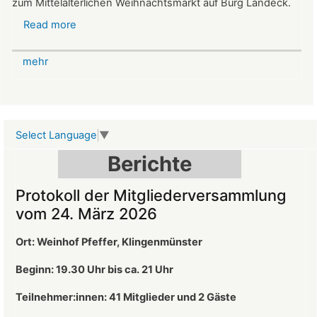
zum Mittelalterlichen Weihnachtsmarkt auf Burg Landeck.
Read more
about
Mittelalterlicher
Weihnachtsmarkt
mehr
auf
der
Burg
Landeck
Select Language
▼
Berichte
Protokoll der Mitgliederversammlung
vom 24. März 2026
Ort: Weinhof Pfeffer, Klingenmünster
Beginn: 19.30 Uhr bis ca. 21 Uhr
Teilnehmer:innen: 41
Mitglieder und 2 Gäste