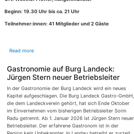
Beginn: 19.30 Uhr bis ca. 21 Uhr
Teilnehmer:innen: 41
Mitglieder und 2 Gäste
Read more
about
Protokoll
der
Gastronomie auf Burg Landeck:
Mitgliederversammlung
Jürgen Stern neuer Betriebsleiter
vom
24.
In der Gastronomie der Burg Landeck wird ein neues
März
Kapitel aufgeschlagen. Die Burg Landeck Gastro-GmbH,
2026
die dem Landeckverein gehört, hat sich Ende Oktober
im Einvernehmen vom bisherigen Betriebsleiter Sorin
Radu getrennt. Ab 1. Januar 2026 ist Jürgen Stern neuer
Betriebsleiter. Der erfahrene Gastronom ist in der
Region kein Unbekannter. In Landau betreibt er zurzeit