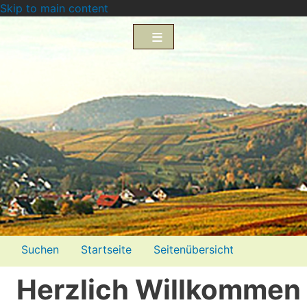
Skip to main content
Menü2
Suchen
Startseite
Seitenübersicht
Impressum
Datenschutzerklärung
Herzlich Willkommen