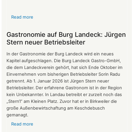
Read more
about
Protokoll
der
Gastronomie auf Burg Landeck: Jürgen
Mitgliederversammlung
Stern neuer Betriebsleiter
vom
24.
In der Gastronomie der Burg Landeck wird ein neues
März
Kapitel aufgeschlagen. Die Burg Landeck Gastro-GmbH,
2026
die dem Landeckverein gehört, hat sich Ende Oktober im
Einvernehmen vom bisherigen Betriebsleiter Sorin Radu
getrennt. Ab 1. Januar 2026 ist Jürgen Stern neuer
Betriebsleiter. Der erfahrene Gastronom ist in der Region
kein Unbekannter. In Landau betreibt er zurzeit noch das
„Stern‘l“ am Kleinen Platz. Zuvor hat er in Birkweiler die
große Außenbewirtschaftung am Keschdebusch
gemanagt.
Read more
about
Gastronomie