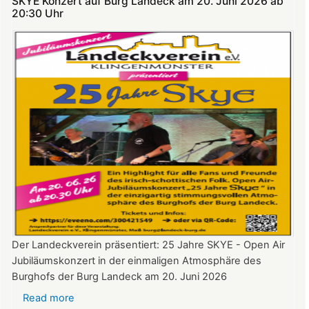
SKYE Konzert auf Burg Landeck am 20. Juni 2026 ab
Theatersommer
20:30 Uhr​​​​​​​​​​​​​​
auf
Burg
Landeck
Der Landeckverein präsentiert: 25 Jahre SKYE - Open Air
Jubiläumskonzert in der einmaligen Atmosphäre des
Burghofs der Burg Landeck am 20. Juni 2026
Read more
about