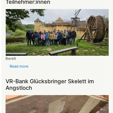
Teilnehmer:innen
vom
26.03.2025
Bereit
Read more
about
Reise
ins
VR-Bank Glücksbringer Skelett im
Mittelalter
Angstloch
begeistert
die
Teilnehmer:innen