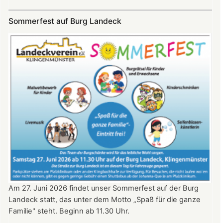
SKYE
Konzert
Sommerfest auf Burg Landeck
auf
Burg
Landeck
am
20.
Juni
2026
ab
20:30
Uhr​​​​​​​​​​​​​​
Am 27. Juni 2026 findet unser Sommerfest auf der Burg
Landeck statt, das unter dem Motto „Spaß für die ganze
Familie" steht. Beginn ab 11.30 Uhr.