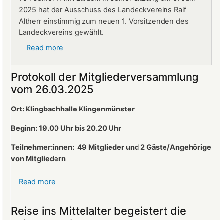
2025 hat der Ausschuss des Landeckvereins Ralf
Altherr einstimmig zum neuen 1. Vorsitzenden des
Landeckvereins gewählt.
Read more
about
Ralf
Altherr
Protokoll der Mitgliederversammlung
ist
vom 26.03.2025
neuer
1.
Ort: Klingbachhalle Klingenmünster
Vorsitzender
des
Beginn: 19.00 Uhr bis 20.20 Uhr
Landeckvereins
Teilnehmer:innen:
49 Mitglieder und 2 Gäste/Angehörige
von Mitgliedern
Read more
about
Protokoll
der
Reise ins Mittelalter begeistert die
Mitgliederversammlung