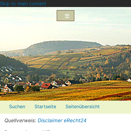
Skip to main content
Menü2
Suchen
Startseite
Seitenübersicht
Impressum
Datenschutzerklärung
Quellverweis:
Disclaimer eRecht24