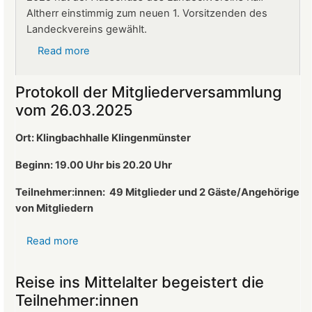
Altherr einstimmig zum neuen 1. Vorsitzenden des
Landeckvereins gewählt.
Read more
about
Ralf
Altherr
Protokoll der Mitgliederversammlung
ist
vom 26.03.2025
neuer
1.
Ort: Klingbachhalle Klingenmünster
Vorsitzender
des
Beginn: 19.00 Uhr bis 20.20 Uhr
Landeckvereins
Teilnehmer:innen:
49 Mitglieder und 2 Gäste/Angehörige
von Mitgliedern
Read more
about
Protokoll
der
Reise ins Mittelalter begeistert die
Mitgliederversammlung
Teilnehmer:innen
vom