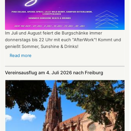
Im Juli und August feiert die Burgschänke immer
donnerstags bis 22 Uhr mit euch "AfterWork"! Kommt und
genießt Sommer, Sunshine & Drinks!
Read more
about
Im
Juli
Vereinsausflug am 4. Juli 2026 nach Freiburg
und
August
auf
der
Burg:
After
Work
donnerstags
bis