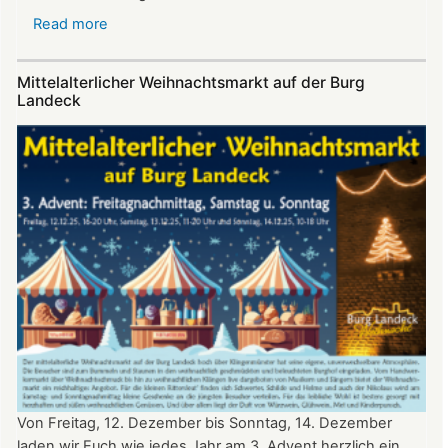
Read more
about
Sommerfest
auf
Mittelalterlicher Weihnachtsmarkt auf der Burg
Burg
Landeck
Landeck
Von Freitag, 12. Dezember bis Sonntag, 14. Dezember
laden wir Euch wie jedes Jahr am 3. Advent herzlich ein