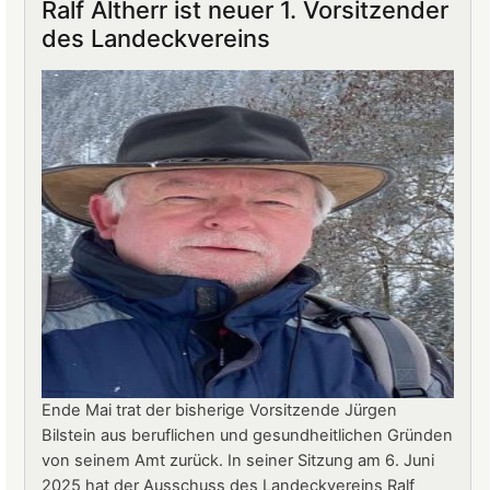
Ralf Altherr ist neuer 1. Vorsitzender
Burg
des Landeckvereins
Landeck:
Jürgen
Stern
neuer
Betriebsleiter
Ende Mai trat der bisherige Vorsitzende Jürgen
Bilstein aus beruflichen und gesundheitlichen Gründen
von seinem Amt zurück. In seiner Sitzung am 6. Juni
2025 hat der Ausschuss des Landeckvereins Ralf