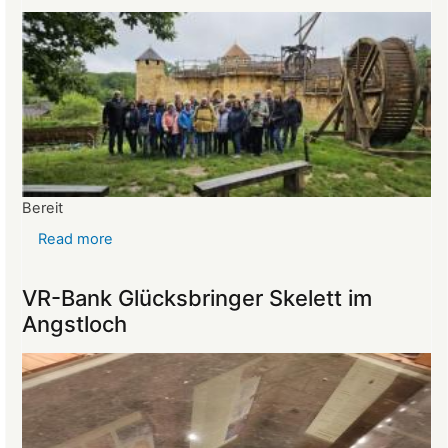
26.03.2025
Bereit
Read more
about
Reise
ins
VR-Bank Glücksbringer Skelett im
Mittelalter
Angstloch
begeistert
die
Teilnehmer:innen