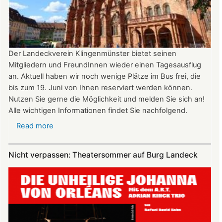
22:00
Uhr
Der Landeckverein Klingenmünster bietet seinen
Mitgliedern und FreundInnen wieder einen Tagesausflug
an. Aktuell haben wir noch wenige Plätze im Bus frei, die
bis zum 19. Juni von Ihnen reserviert werden können.
Nutzen Sie gerne die Möglichkeit und melden Sie sich an!
Alle wichtigen Informationen findet Sie nachfolgend.
Read more
about
Vereinsausflug
am
Nicht verpassen: Theatersommer auf Burg Landeck
4.
Juli
2026
nach
Freiburg