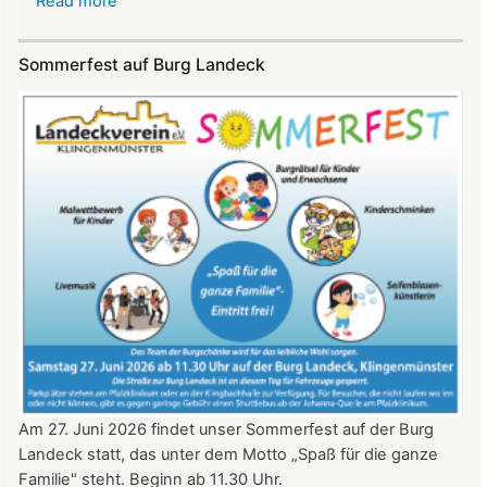
Read more
about
SKYE
Konzert
Sommerfest auf Burg Landeck
auf
Burg
Landeck
am
20.
Juni
2026
ab
20:30
Uhr​​​​​​​​​​​​​​
Am 27. Juni 2026 findet unser Sommerfest auf der Burg
Landeck statt, das unter dem Motto „Spaß für die ganze
Familie" steht. Beginn ab 11.30 Uhr.