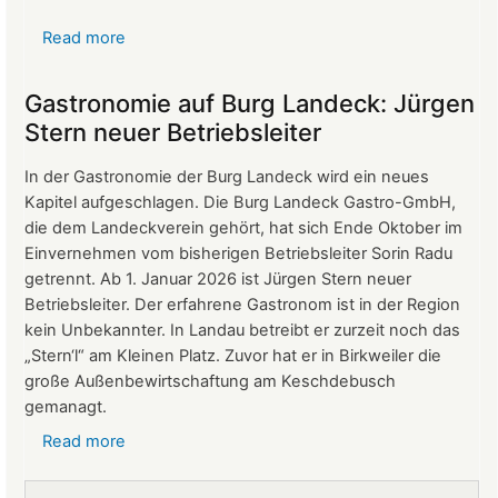
Read more
about
Protokoll
der
Gastronomie auf Burg Landeck: Jürgen
Mitgliederversammlung
Stern neuer Betriebsleiter
vom
24.
In der Gastronomie der Burg Landeck wird ein neues
März
Kapitel aufgeschlagen. Die Burg Landeck Gastro-GmbH,
2026
die dem Landeckverein gehört, hat sich Ende Oktober im
Einvernehmen vom bisherigen Betriebsleiter Sorin Radu
getrennt. Ab 1. Januar 2026 ist Jürgen Stern neuer
Betriebsleiter. Der erfahrene Gastronom ist in der Region
kein Unbekannter. In Landau betreibt er zurzeit noch das
„Stern‘l“ am Kleinen Platz. Zuvor hat er in Birkweiler die
große Außenbewirtschaftung am Keschdebusch
gemanagt.
Read more
about
Gastronomie
auf