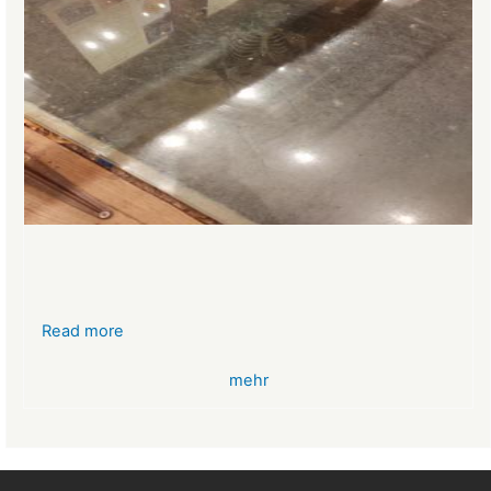
Read more
about
VR-
mehr
Bank
Glücksbringer
Skelett
im
Angstloch