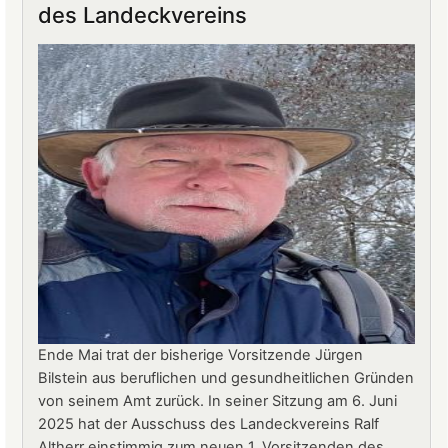
des Landeckvereins
Landeck:
Jürgen
Stern
neuer
Betriebsleiter
Ende Mai trat der bisherige Vorsitzende Jürgen
Bilstein aus beruflichen und gesundheitlichen Gründen
von seinem Amt zurück. In seiner Sitzung am 6. Juni
2025 hat der Ausschuss des Landeckvereins Ralf
Altherr einstimmig zum neuen 1. Vorsitzenden des