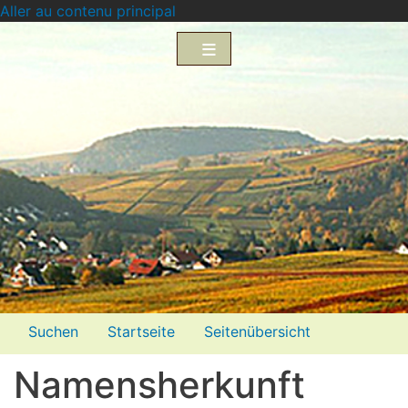
Aller au contenu principal
Menü2
Suchen
Startseite
Seitenübersicht
Impressum
Datenschutzerklärung
Namensherkunft