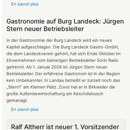
En savoir plus
sur
Protokoll
der
Gastronomie auf Burg Landeck: Jürgen
Mitgliederversammlung
Stern neuer Betriebsleiter
vom
24.
In der Gastronomie der Burg Landeck wird ein neues
März
Kapitel aufgeschlagen. Die Burg Landeck Gastro-GmbH,
2026
die dem Landeckverein gehört, hat sich Ende Oktober im
Einvernehmen vom bisherigen Betriebsleiter Sorin Radu
getrennt. Ab 1. Januar 2026 ist Jürgen Stern neuer
Betriebsleiter. Der erfahrene Gastronom ist in der Region
kein Unbekannter. In Landau betreibt er zurzeit noch das
„Stern‘l“ am Kleinen Platz. Zuvor hat er in Birkweiler die
große Außenbewirtschaftung am Keschdebusch
gemanagt.
En savoir plus
sur
Gastronomie
auf
Ralf Altherr ist neuer 1. Vorsitzender
Burg