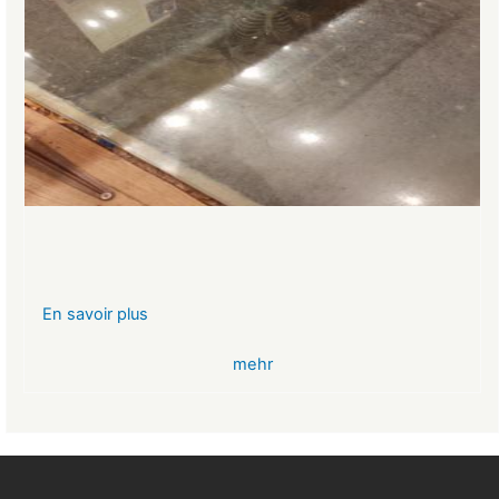
En savoir plus
sur
VR-
mehr
Bank
Glücksbringer
Skelett
im
Angstloch