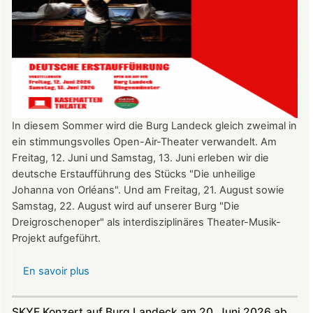
In diesem Sommer wird die Burg Landeck gleich zweimal in
ein stimmungsvolles Open-Air-Theater verwandelt. Am
Freitag, 12. Juni und Samstag, 13. Juni erleben wir die
deutsche Erstaufführung des Stücks "Die unheilige
Johanna von Orléans". Und am Freitag, 21. August sowie
Samstag, 22. August wird auf unserer Burg "Die
Dreigroschenoper" als interdisziplinäres Theater-Musik-
Projekt aufgeführt.
En savoir plus
sur
Nicht
verpassen:
SKYE Konzert auf Burg Landeck am 20. Juni 2026 ab