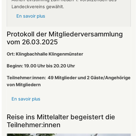
Landeckvereins gewählt.
En savoir plus
sur
Ralf
Altherr
Protokoll der Mitgliederversammlung
ist
vom 26.03.2025
neuer
1.
Ort: Klingbachhalle Klingenmünster
Vorsitzender
des
Beginn: 19.00 Uhr bis 20.20 Uhr
Landeckvereins
Teilnehmer:innen:
49 Mitglieder und 2 Gäste/Angehörige
von Mitgliedern
En savoir plus
sur
Protokoll
der
Reise ins Mittelalter begeistert die
Mitgliederversammlung
Teilnehmer:innen
vom
26.03.2025