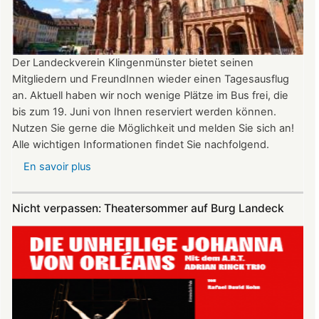
Uhr
Der Landeckverein Klingenmünster bietet seinen
Mitgliedern und FreundInnen wieder einen Tagesausflug
an. Aktuell haben wir noch wenige Plätze im Bus frei, die
bis zum 19. Juni von Ihnen reserviert werden können.
Nutzen Sie gerne die Möglichkeit und melden Sie sich an!
Alle wichtigen Informationen findet Sie nachfolgend.
En savoir plus
sur
Vereinsausflug
am
Nicht verpassen: Theatersommer auf Burg Landeck
4.
Juli
2026
nach
Freiburg