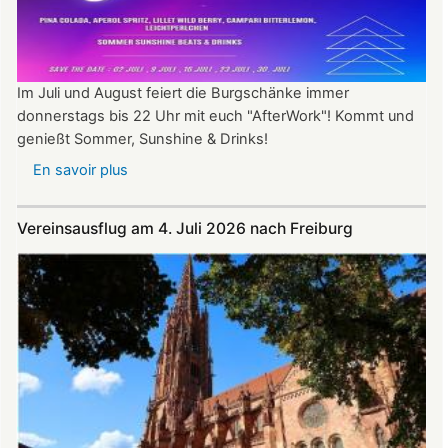
Im Juli und August feiert die Burgschänke immer
donnerstags bis 22 Uhr mit euch "AfterWork"! Kommt und
genießt Sommer, Sunshine & Drinks!
En savoir plus
sur
Im
Juli
Vereinsausflug am 4. Juli 2026 nach Freiburg
und
August
auf
der
Burg:
After
Work
donnerstags
bis
22:00