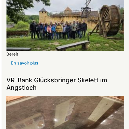
Bereit
En savoir plus
sur
Reise
ins
VR-Bank Glücksbringer Skelett im
Mittelalter
Angstloch
begeistert
die
Teilnehmer:innen