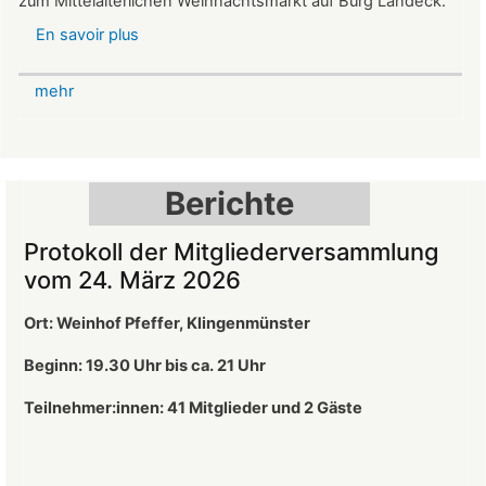
zum Mittelalterlichen Weihnachtsmarkt auf Burg Landeck.
En savoir plus
sur
Mittelalterlicher
Weihnachtsmarkt
mehr
auf
der
Burg
Landeck
Berichte
Protokoll der Mitgliederversammlung
vom 24. März 2026
Ort: Weinhof Pfeffer, Klingenmünster
Beginn: 19.30 Uhr bis ca. 21 Uhr
Teilnehmer:innen: 41
Mitglieder und 2 Gäste