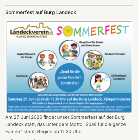
SKYE
Konzert
Sommerfest auf Burg Landeck
auf
Burg
Landeck
am
20.
Juni
2026
ab
20:30
Uhr​​​​​​​​​​​​​​
Am 27. Juni 2026 findet unser Sommerfest auf der Burg
Landeck statt, das unter dem Motto „Spaß für die ganze
Familie" steht. Beginn ab 11.30 Uhr.