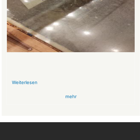
Weiterlesen
über
VR-
mehr
Bank
Glücksbringer
Skelett
im
Angstloch