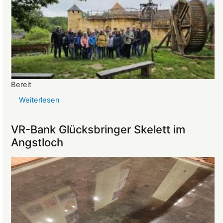
Bereit
Weiterlesen
über
Reise
ins
VR-Bank Glücksbringer Skelett im
Mittelalter
Angstloch
begeistert
die
Teilnehmer:innen