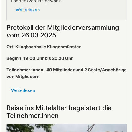
Landeckvereins gewählt.
Weiterlesen
über
Ralf
Altherr
Protokoll der Mitgliederversammlung
ist
vom 26.03.2025
neuer
1.
Ort: Klingbachhalle Klingenmünster
Vorsitzender
des
Beginn: 19.00 Uhr bis 20.20 Uhr
Landeckvereins
Teilnehmer:innen:
49 Mitglieder und 2 Gäste/Angehörige
von Mitgliedern
Weiterlesen
über
Protokoll
der
Reise ins Mittelalter begeistert die
Mitgliederversammlung
Teilnehmer:innen
vom
26.03.2025