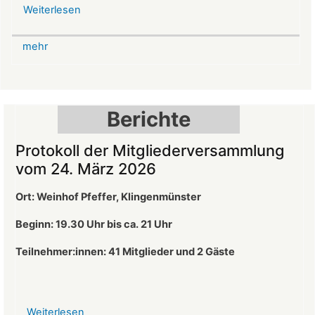
Weiterlesen
über
Mittelalterlicher
Weihnachtsmarkt
mehr
auf
der
Burg
Landeck
Berichte
Protokoll der Mitgliederversammlung
vom 24. März 2026
Ort: Weinhof Pfeffer, Klingenmünster
Beginn: 19.30 Uhr bis ca. 21 Uhr
Teilnehmer:innen: 41
Mitglieder und 2 Gäste
Weiterlesen
über