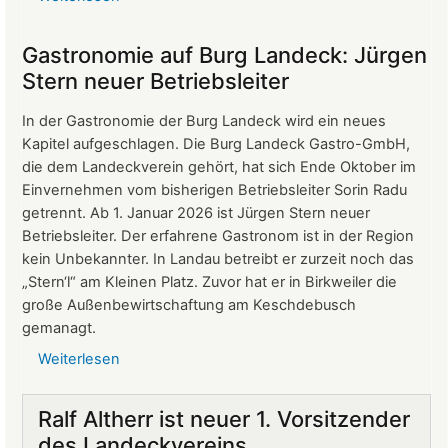
Protokoll
der
Gastronomie auf Burg Landeck: Jürgen
Mitgliederversammlung
Stern neuer Betriebsleiter
vom
24.
In der Gastronomie der Burg Landeck wird ein neues
März
Kapitel aufgeschlagen. Die Burg Landeck Gastro-GmbH,
2026
die dem Landeckverein gehört, hat sich Ende Oktober im
Einvernehmen vom bisherigen Betriebsleiter Sorin Radu
getrennt. Ab 1. Januar 2026 ist Jürgen Stern neuer
Betriebsleiter. Der erfahrene Gastronom ist in der Region
kein Unbekannter. In Landau betreibt er zurzeit noch das
„Stern‘l“ am Kleinen Platz. Zuvor hat er in Birkweiler die
große Außenbewirtschaftung am Keschdebusch
gemanagt.
Weiterlesen
über
Gastronomie
auf
Ralf Altherr ist neuer 1. Vorsitzender
Burg
des Landeckvereins