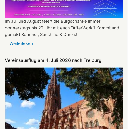
Im Juli und August feiert die Burgschänke immer
donnerstags bis 22 Uhr mit euch "AfterWork"! Kommt und
genießt Sommer, Sunshine & Drinks!
Weiterlesen
über
Im
Juli
Vereinsausflug am 4. Juli 2026 nach Freiburg
und
August
auf
der
Burg:
After
Work
donnerstags
bis
22:00