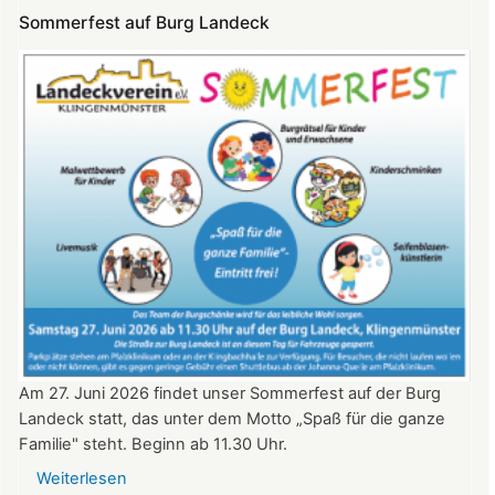
Konzert
Sommerfest auf Burg Landeck
auf
Burg
Landeck
am
20.
Juni
2026
ab
20:30
Uhr​​​​​​​​​​​​​​
Am 27. Juni 2026 findet unser Sommerfest auf der Burg
Landeck statt, das unter dem Motto „Spaß für die ganze
Familie" steht. Beginn ab 11.30 Uhr.
Weiterlesen
über