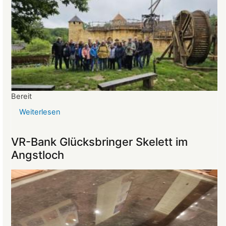
Bereit
Weiterlesen
über
Reise
ins
VR-Bank Glücksbringer Skelett im
Mittelalter
Angstloch
begeistert
die
Teilnehmer:innen