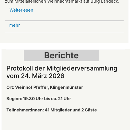
zum Mittelalterlichen Weihnachtsmarkt auf Burg Landeck.
Weiterlesen
über
Mittelalterlicher
Weihnachtsmarkt
mehr
auf
der
Burg
Landeck
Berichte
Protokoll der Mitgliederversammlung
vom 24. März 2026
Ort: Weinhof Pfeffer, Klingenmünster
Beginn: 19.30 Uhr bis ca. 21 Uhr
Teilnehmer:innen: 41
Mitglieder und 2 Gäste