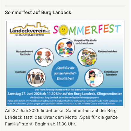
SKYE
Konzert
Sommerfest auf Burg Landeck
auf
Burg
Landeck
am
20.
Juni
2026
ab
20:30
Uhr​​​​​​​​​​​​​​
Am 27. Juni 2026 findet unser Sommerfest auf der Burg
Landeck statt, das unter dem Motto „Spaß für die ganze
Familie" steht. Beginn ab 11.30 Uhr.