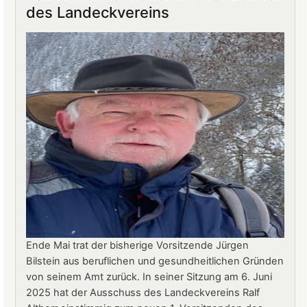
Burg
des Landeckvereins
Landeck:
Jürgen
Stern
neuer
Betriebsleiter
Ende Mai trat der bisherige Vorsitzende Jürgen
Bilstein aus beruflichen und gesundheitlichen Gründen
von seinem Amt zurück. In seiner Sitzung am 6. Juni
2025 hat der Ausschuss des Landeckvereins Ralf