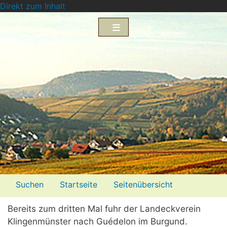
Direkt zum Inhalt
Menü2
Suchen
Startseite
Seitenübersicht
Impressum
Datenschutzerklärung
Bereits zum dritten Mal fuhr der Landeckverein
Klingenmünster nach Guédelon im Burgund.