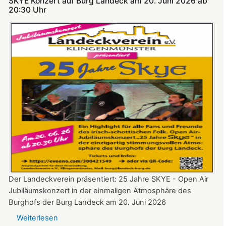
SKYE Konzert auf Burg Landeck am 20. Juni 2026 ab
Theatersommer
20:30 Uhr​​​​​​​​​​​​​​
auf
Burg
Landeck
Der Landeckverein präsentiert: 25 Jahre SKYE - Open Air
Jubiläumskonzert in der einmaligen Atmosphäre des
Burghofs der Burg Landeck am 20. Juni 2026
Weiterlesen
über