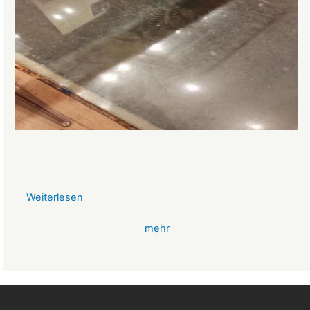
Weiterlesen
über
VR-
mehr
Bank
Glücksbringer
Skelett
im
Angstloch