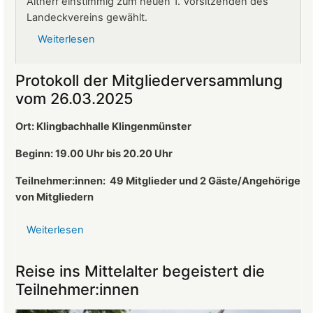
Altherr einstimmig zum neuen 1. Vorsitzenden des
Landeckvereins gewählt.
Weiterlesen
über
Ralf
Altherr
Protokoll der Mitgliederversammlung
ist
vom 26.03.2025
neuer
1.
Ort: Klingbachhalle Klingenmünster
Vorsitzender
des
Beginn: 19.00 Uhr bis 20.20 Uhr
Landeckvereins
Teilnehmer:innen:
49 Mitglieder und 2 Gäste/Angehörige
von Mitgliedern
Weiterlesen
über
Protokoll
der
Reise ins Mittelalter begeistert die
Mitgliederversammlung
Teilnehmer:innen
vom
26.03.2025