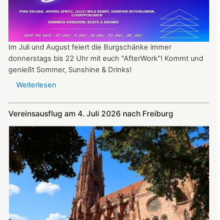
Im Juli und August feiert die Burgschänke immer
donnerstags bis 22 Uhr mit euch "AfterWork"! Kommt und
genießt Sommer, Sunshine & Drinks!
Weiterlesen
über
Im
Juli
Vereinsausflug am 4. Juli 2026 nach Freiburg
und
August
auf
der
Burg:
After
Work
donnerstags
bis