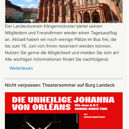
22:00
Uhr
Der Landeckverein Klingenmünster bietet seinen
Mitgliedern und FreundInnen wieder einen Tagesausflug
an. Aktuell haben wir noch wenige Plätze im Bus frei, die
bis zum 19. Juni von Ihnen reserviert werden können.
Nutzen Sie gerne die Möglichkeit und melden Sie sich an!
Alle wichtigen Informationen findet Sie nachfolgend.
Weiterlesen
über
Vereinsausflug
am
Nicht verpassen: Theatersommer auf Burg Landeck
4.
Juli
2026
nach
Freiburg