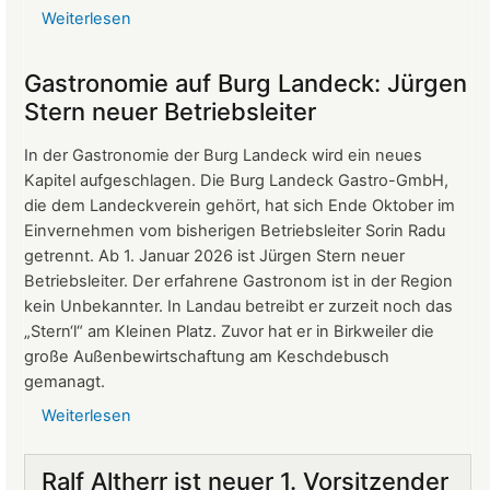
Weiterlesen
über
Protokoll
der
Gastronomie auf Burg Landeck: Jürgen
Mitgliederversammlung
Stern neuer Betriebsleiter
vom
24.
In der Gastronomie der Burg Landeck wird ein neues
März
Kapitel aufgeschlagen. Die Burg Landeck Gastro-GmbH,
2026
die dem Landeckverein gehört, hat sich Ende Oktober im
Einvernehmen vom bisherigen Betriebsleiter Sorin Radu
getrennt. Ab 1. Januar 2026 ist Jürgen Stern neuer
Betriebsleiter. Der erfahrene Gastronom ist in der Region
kein Unbekannter. In Landau betreibt er zurzeit noch das
„Stern‘l“ am Kleinen Platz. Zuvor hat er in Birkweiler die
große Außenbewirtschaftung am Keschdebusch
gemanagt.
Weiterlesen
über
Gastronomie
auf
Ralf Altherr ist neuer 1. Vorsitzender