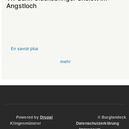
Mittelalter
Angstloch
begeistert
die
Teilnehmer:innen
En savoir plus
sur
VR-
mehr
Bank
Glücksbringer
Skelett
im
Angstloch
Powered by
Drupal
© Burglandeck
Klingenmünster
Datenschutzerklärung