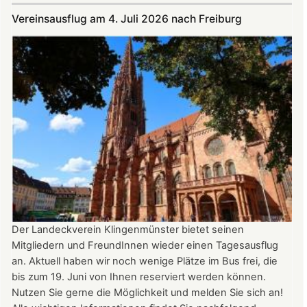
Juli
Vereinsausflug am 4. Juli 2026 nach Freiburg
und
August
auf
der
Burg:
After
Work
donnerstags
bis
22:00
Uhr
Der Landeckverein Klingenmünster bietet seinen
Mitgliedern und FreundInnen wieder einen Tagesausflug
an. Aktuell haben wir noch wenige Plätze im Bus frei, die
bis zum 19. Juni von Ihnen reserviert werden können.
Nutzen Sie gerne die Möglichkeit und melden Sie sich an!