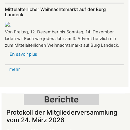
auf
Mittelalterlicher Weihnachtsmarkt auf der Burg
Burg
Landeck
Landeck
Von Freitag, 12. Dezember bis Sonntag, 14. Dezember
laden wir Euch wie jedes Jahr am 3. Advent herzlich ein
zum Mittelalterlichen Weihnachtsmarkt auf Burg Landeck.
En savoir plus
sur
Mittelalterlicher
Weihnachtsmarkt
mehr
auf
der
Burg
Landeck
Berichte
Protokoll der Mitgliederversammlung
vom 24. März 2026