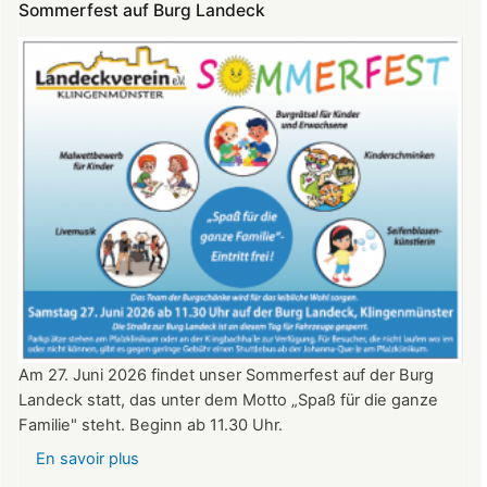
Sommerfest auf Burg Landeck
auf
Burg
Landeck
am
20.
Juni
2026
ab
20:30
Uhr​​​​​​​​​​​​​​
Am 27. Juni 2026 findet unser Sommerfest auf der Burg
Landeck statt, das unter dem Motto „Spaß für die ganze
Familie" steht. Beginn ab 11.30 Uhr.
En savoir plus
sur
Sommerfest