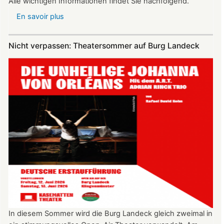
Alle wichtigen Informationen findet Sie nachfolgend.
En savoir plus
sur
Vereinsausflug
am
Nicht verpassen: Theatersommer auf Burg Landeck
4.
Juli
2026
nach
Freiburg
In diesem Sommer wird die Burg Landeck gleich zweimal in