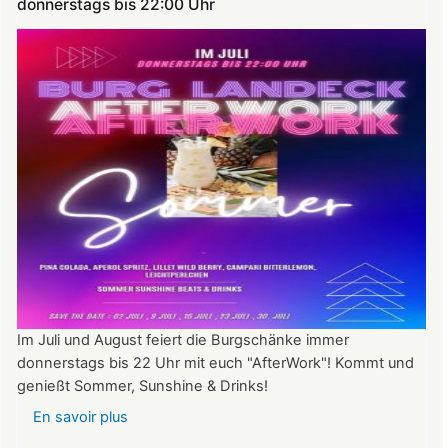
donnerstags bis 22:00 Uhr
Im Juli und August feiert die Burgschänke immer
donnerstags bis 22 Uhr mit euch "AfterWork"! Kommt und
genießt Sommer, Sunshine & Drinks!
En savoir plus
sur
Im