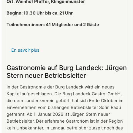
Ort: Weinhof Pfeffer, Klingenmünster
Beginn: 19.30 Uhr bis ca. 21 Uhr
Teilnehmer:innen: 41
Mitglieder und 2 Gäste
En savoir plus
sur
Protokoll
der
Gastronomie auf Burg Landeck: Jürgen
Mitgliederversammlung
Stern neuer Betriebsleiter
vom
24.
In der Gastronomie der Burg Landeck wird ein neues
März
Kapitel aufgeschlagen. Die Burg Landeck Gastro-GmbH,
2026
die dem Landeckverein gehört, hat sich Ende Oktober im
Einvernehmen vom bisherigen Betriebsleiter Sorin Radu
getrennt. Ab 1. Januar 2026 ist Jürgen Stern neuer
Betriebsleiter. Der erfahrene Gastronom ist in der Region
kein Unbekannter. In Landau betreibt er zurzeit noch das