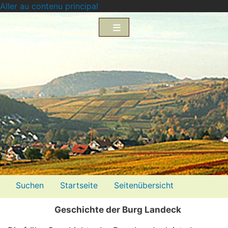
Aller au contenu principal
Menü2
Suchen
Startseite
Seitenübersicht
Impressum
Datenschutzerklärung
Geschichte der Burg Landeck