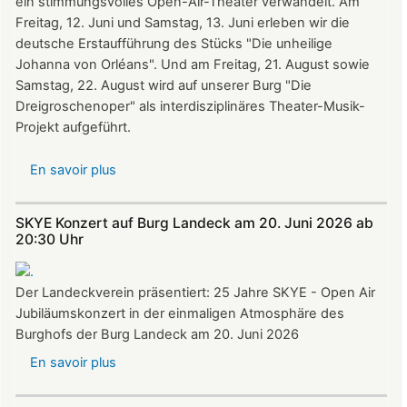
ein stimmungsvolles Open-Air-Theater verwandelt. Am
Freitag, 12. Juni und Samstag, 13. Juni erleben wir die
deutsche Erstaufführung des Stücks "Die unheilige
Johanna von Orléans". Und am Freitag, 21. August sowie
Samstag, 22. August wird auf unserer Burg "Die
Dreigroschenoper" als interdisziplinäres Theater-Musik-
Projekt aufgeführt.
En savoir plus
sur
Nicht
verpassen:
SKYE Konzert auf Burg Landeck am 20. Juni 2026 ab
Theatersommer
20:30 Uhr​​​​​​​​​​​​​​
auf
Burg
Der Landeckverein präsentiert: 25 Jahre SKYE - Open Air
Landeck
Jubiläumskonzert in der einmaligen Atmosphäre des
Burghofs der Burg Landeck am 20. Juni 2026
En savoir plus
sur
SKYE
Konzert