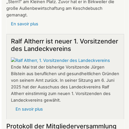
„Stern‘l“ am Kleinen Platz. Zuvor hat er in Birkweiler die
große Außenbewirtschaftung am Keschdebusch
gemanagt.
En savoir plus
sur
Gastronomie
auf
Ralf Altherr ist neuer 1. Vorsitzender
Burg
des Landeckvereins
Landeck:
Jürgen
Stern
Ende Mai trat der bisherige Vorsitzende Jürgen
neuer
Bilstein aus beruflichen und gesundheitlichen Gründen
Betriebsleiter
von seinem Amt zurück. In seiner Sitzung am 6. Juni
2025 hat der Ausschuss des Landeckvereins Ralf
Altherr einstimmig zum neuen 1. Vorsitzenden des
Landeckvereins gewählt.
En savoir plus
sur
Ralf
Altherr
Protokoll der Mitgliederversammlung
ist