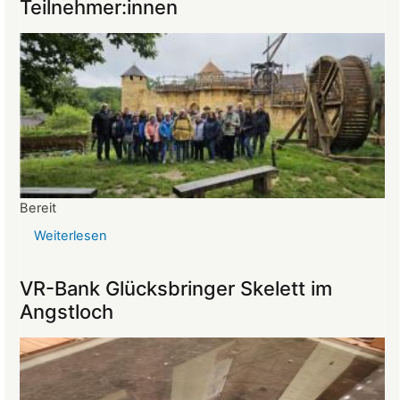
Teilnehmer:innen
vom
26.03.2025
Bereit
Weiterlesen
über
Reise
ins
VR-Bank Glücksbringer Skelett im
Mittelalter
Angstloch
begeistert
die
Teilnehmer:innen