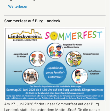
Weiterlesen
über
SKYE
Konzert
Sommerfest auf Burg Landeck
auf
Burg
Landeck
am
20.
Juni
2026
ab
20:30
Uhr​​​​​​​​​​​​​​
Am 27. Juni 2026 findet unser Sommerfest auf der Burg
Landeck statt, das unter dem Motto „Spaß für die ganze