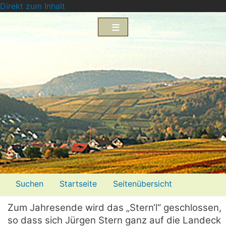
Direkt zum Inhalt
Menü2
Suchen
Startseite
Seitenübersicht
Impressum
Datenschutzerklärung
Zum Jahresende wird das „Stern‘l“ geschlossen,
so dass sich Jürgen Stern ganz auf die Landeck