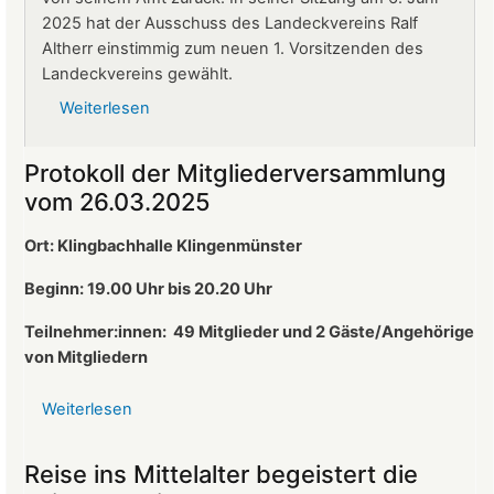
2025 hat der Ausschuss des Landeckvereins Ralf
Altherr einstimmig zum neuen 1. Vorsitzenden des
Landeckvereins gewählt.
Weiterlesen
über
Ralf
Altherr
Protokoll der Mitgliederversammlung
ist
vom 26.03.2025
neuer
1.
Ort: Klingbachhalle Klingenmünster
Vorsitzender
des
Beginn: 19.00 Uhr bis 20.20 Uhr
Landeckvereins
Teilnehmer:innen:
49 Mitglieder und 2 Gäste/Angehörige
von Mitgliedern
Weiterlesen
über
Protokoll
der
Reise ins Mittelalter begeistert die
Mitgliederversammlung