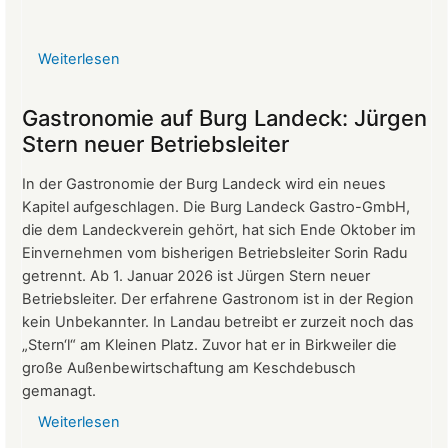
Weiterlesen
über
Protokoll
der
Gastronomie auf Burg Landeck: Jürgen
Mitgliederversammlung
Stern neuer Betriebsleiter
vom
24.
In der Gastronomie der Burg Landeck wird ein neues
März
Kapitel aufgeschlagen. Die Burg Landeck Gastro-GmbH,
2026
die dem Landeckverein gehört, hat sich Ende Oktober im
Einvernehmen vom bisherigen Betriebsleiter Sorin Radu
getrennt. Ab 1. Januar 2026 ist Jürgen Stern neuer
Betriebsleiter. Der erfahrene Gastronom ist in der Region
kein Unbekannter. In Landau betreibt er zurzeit noch das
„Stern‘l“ am Kleinen Platz. Zuvor hat er in Birkweiler die
große Außenbewirtschaftung am Keschdebusch
gemanagt.
Weiterlesen
über
Gastronomie