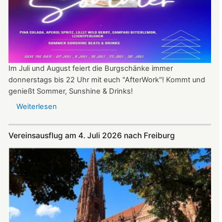
Im Juli und August feiert die Burgschänke immer
donnerstags bis 22 Uhr mit euch "AfterWork"! Kommt und
genießt Sommer, Sunshine & Drinks!
Weiterlesen
über
Im
Juli
Vereinsausflug am 4. Juli 2026 nach Freiburg
und
August
auf
der
Burg:
After
Work
donnerstags