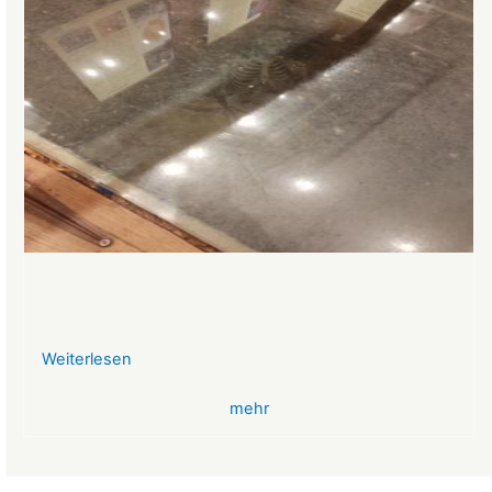
Weiterlesen
über
VR-
mehr
Bank
Glücksbringer
Skelett
im