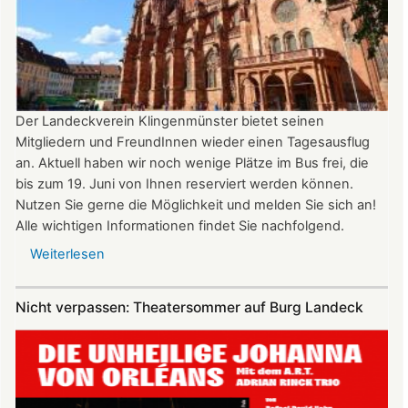
bis
22:00
Uhr
Der Landeckverein Klingenmünster bietet seinen
Mitgliedern und FreundInnen wieder einen Tagesausflug
an. Aktuell haben wir noch wenige Plätze im Bus frei, die
bis zum 19. Juni von Ihnen reserviert werden können.
Nutzen Sie gerne die Möglichkeit und melden Sie sich an!
Alle wichtigen Informationen findet Sie nachfolgend.
Weiterlesen
über
Vereinsausflug
am
Nicht verpassen: Theatersommer auf Burg Landeck
4.
Juli
2026
nach
Freiburg