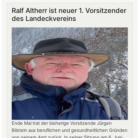
auf
Ralf Altherr ist neuer 1. Vorsitzender
Burg
des Landeckvereins
Landeck:
Jürgen
Stern
neuer
Betriebsleiter
Ende Mai trat der bisherige Vorsitzende Jürgen
Bilstein aus beruflichen und gesundheitlichen Gründen
von seinem Amt zurück. In seiner Sitzung am 6. Juni