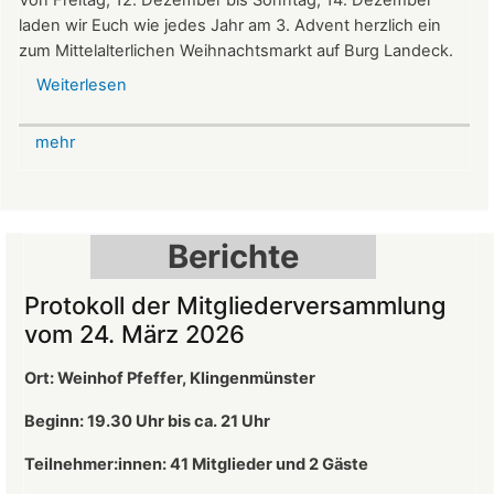
Von Freitag, 12. Dezember bis Sonntag, 14. Dezember
laden wir Euch wie jedes Jahr am 3. Advent herzlich ein
zum Mittelalterlichen Weihnachtsmarkt auf Burg Landeck.
Weiterlesen
über
Mittelalterlicher
Weihnachtsmarkt
mehr
auf
der
Burg
Landeck
Berichte
Protokoll der Mitgliederversammlung
vom 24. März 2026
Ort: Weinhof Pfeffer, Klingenmünster
Beginn: 19.30 Uhr bis ca. 21 Uhr
Teilnehmer:innen: 41
Mitglieder und 2 Gäste