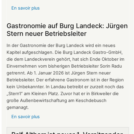
En savoir plus
sur
Protokoll
der
Gastronomie auf Burg Landeck: Jürgen
Mitgliederversammlung
Stern neuer Betriebsleiter
vom
24.
In der Gastronomie der Burg Landeck wird ein neues
März
Kapitel aufgeschlagen. Die Burg Landeck Gastro-GmbH,
2026
die dem Landeckverein gehört, hat sich Ende Oktober im
Einvernehmen vom bisherigen Betriebsleiter Sorin Radu
getrennt. Ab 1. Januar 2026 ist Jürgen Stern neuer
Betriebsleiter. Der erfahrene Gastronom ist in der Region
kein Unbekannter. In Landau betreibt er zurzeit noch das
„Stern‘l“ am Kleinen Platz. Zuvor hat er in Birkweiler die
große Außenbewirtschaftung am Keschdebusch
gemanagt.
En savoir plus
sur
Gastronomie
auf