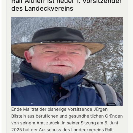
Ralf Altherr ist neuer 1. Vorsitzender
Burg
des Landeckvereins
Landeck:
Jürgen
Stern
neuer
Betriebsleiter
Ende Mai trat der bisherige Vorsitzende Jürgen
Bilstein aus beruflichen und gesundheitlichen Gründen
von seinem Amt zurück. In seiner Sitzung am 6. Juni
2025 hat der Ausschuss des Landeckvereins Ralf