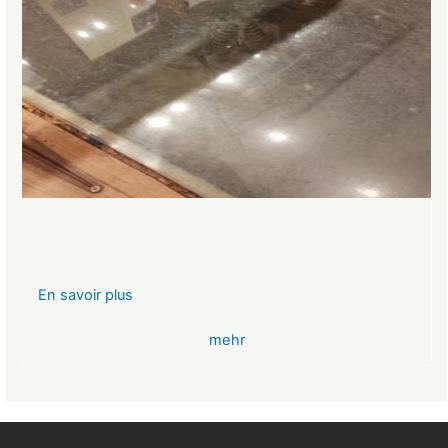
En savoir plus
sur
VR-
mehr
Bank
Glücksbringer
Skelett
im
Angstloch