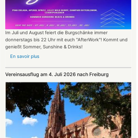
Im Juli und August feiert die Burgschänke immer
donnerstags bis 22 Uhr mit euch "AfterWork"! Kommt und
genießt Sommer, Sunshine & Drinks!
En savoir plus
sur
Im
Juli
Vereinsausflug am 4. Juli 2026 nach Freiburg
und
August
auf
der
Burg:
After
Work
donnerstags
bis