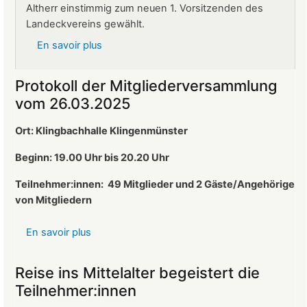
Altherr einstimmig zum neuen 1. Vorsitzenden des
Landeckvereins gewählt.
En savoir plus
sur
Ralf
Altherr
Protokoll der Mitgliederversammlung
ist
vom 26.03.2025
neuer
1.
Ort: Klingbachhalle Klingenmünster
Vorsitzender
des
Beginn: 19.00 Uhr bis 20.20 Uhr
Landeckvereins
Teilnehmer:innen:
49 Mitglieder und 2 Gäste/Angehörige
von Mitgliedern
En savoir plus
sur
Protokoll
der
Reise ins Mittelalter begeistert die
Mitgliederversammlung
Teilnehmer:innen
vom