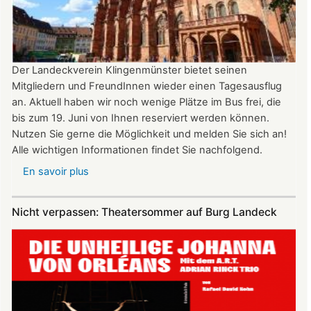
22:00
Uhr
Der Landeckverein Klingenmünster bietet seinen
Mitgliedern und FreundInnen wieder einen Tagesausflug
an. Aktuell haben wir noch wenige Plätze im Bus frei, die
bis zum 19. Juni von Ihnen reserviert werden können.
Nutzen Sie gerne die Möglichkeit und melden Sie sich an!
Alle wichtigen Informationen findet Sie nachfolgend.
En savoir plus
sur
Vereinsausflug
am
Nicht verpassen: Theatersommer auf Burg Landeck
4.
Juli
2026
nach
Freiburg