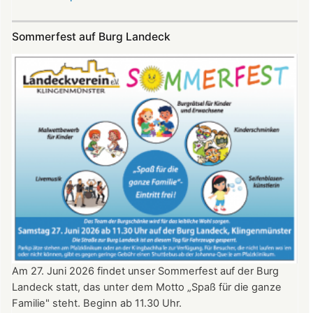
SKYE
Konzert
Sommerfest auf Burg Landeck
auf
Burg
Landeck
am
20.
Juni
2026
ab
20:30
Uhr​​​​​​​​​​​​​​
Am 27. Juni 2026 findet unser Sommerfest auf der Burg
Landeck statt, das unter dem Motto „Spaß für die ganze
Familie" steht. Beginn ab 11.30 Uhr.