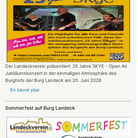
Der Landeckverein präsentiert: 25 Jahre SKYE - Open Air
Jubiläumskonzert in der einmaligen Atmosphäre des
Burghofs der Burg Landeck am 20. Juni 2026
En savoir plus
sur
SKYE
Konzert
Sommerfest auf Burg Landeck
auf
Burg
Landeck
am