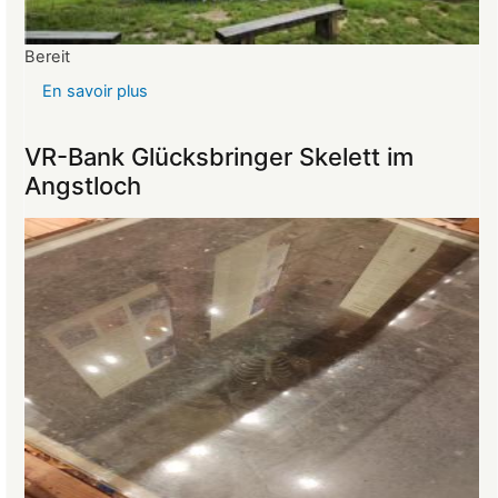
Bereit
En savoir plus
sur
Reise
ins
VR-Bank Glücksbringer Skelett im
Mittelalter
Angstloch
begeistert
die
Teilnehmer:innen