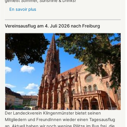
genießt Sommer, Sunshine & Drinks!
En savoir plus
sur
Im
Juli
Vereinsausflug am 4. Juli 2026 nach Freiburg
und
August
auf
der
Burg:
After
Work
donnerstags
bis
22:00
Uhr
Der Landeckverein Klingenmünster bietet seinen
Mitgliedern und FreundInnen wieder einen Tagesausflug
an. Aktuell haben wir noch wenige Plätze im Bus frei, die