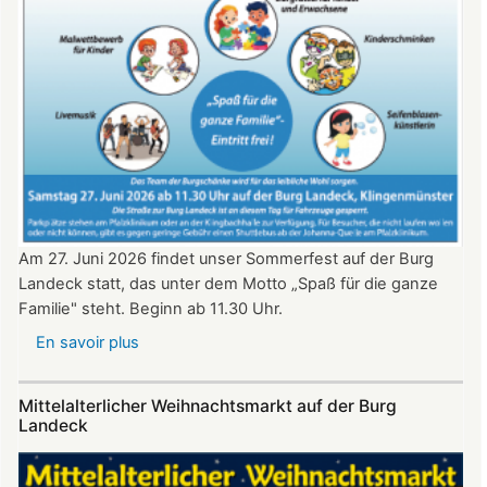
20.
Juni
2026
ab
20:30
Uhr​​​​​​​​​​​​​​
Am 27. Juni 2026 findet unser Sommerfest auf der Burg
Landeck statt, das unter dem Motto „Spaß für die ganze
Familie" steht. Beginn ab 11.30 Uhr.
En savoir plus
sur
Sommerfest
auf
Mittelalterlicher Weihnachtsmarkt auf der Burg
Burg
Landeck
Landeck