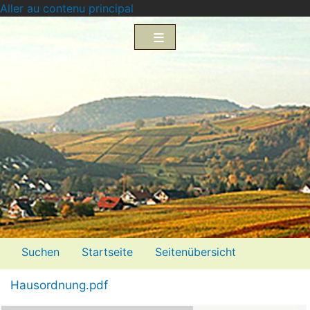
Aller au contenu principal
Menü2
Suchen
Startseite
Seitenübersicht
Impressum
Datenschutzerklärung
Hausordnung.pdf