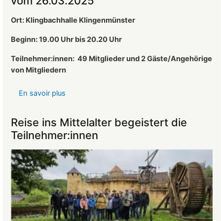
vom 26.03.2025
neuer
1.
Ort: Klingbachhalle Klingenmünster
Vorsitzender
des
Beginn: 19.00 Uhr bis 20.20 Uhr
Landeckvereins
Teilnehmer:innen:
49 Mitglieder und 2 Gäste/Angehörige
von Mitgliedern
En savoir plus
sur
Protokoll
der
Reise ins Mittelalter begeistert die
Mitgliederversammlung
Teilnehmer:innen
vom
26.03.2025