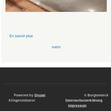
En savoir plus
sur
VR-
mehr
Bank
Glücksbringer
Skelett
im
Angstloch
Powered by
Drupal
© Burglandeck
Klingenmünster
Datenschutzerklärung
Impressum