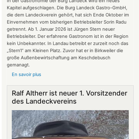
In der Gastronomie der Burg Landeck wird ein neues
März
Kapitel aufgeschlagen. Die Burg Landeck Gastro-GmbH,
2026
die dem Landeckverein gehört, hat sich Ende Oktober im
Einvernehmen vom bisherigen Betriebsleiter Sorin Radu
getrennt. Ab 1. Januar 2026 ist Jürgen Stern neuer
Betriebsleiter. Der erfahrene Gastronom ist in der Region
kein Unbekannter. In Landau betreibt er zurzeit noch das
„Stern‘l“ am Kleinen Platz. Zuvor hat er in Birkweiler die
große Außenbewirtschaftung am Keschdebusch
gemanagt.
En savoir plus
sur
Gastronomie
auf
Ralf Altherr ist neuer 1. Vorsitzender
Burg
des Landeckvereins
Landeck:
Jürgen
Stern
neuer
Betriebsleiter