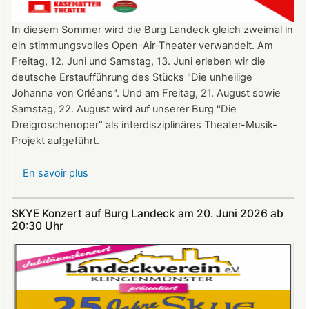
In diesem Sommer wird die Burg Landeck gleich zweimal in
ein stimmungsvolles Open-Air-Theater verwandelt. Am
Freitag, 12. Juni und Samstag, 13. Juni erleben wir die
deutsche Erstaufführung des Stücks "Die unheilige
Johanna von Orléans". Und am Freitag, 21. August sowie
Samstag, 22. August wird auf unserer Burg "Die
Dreigroschenoper" als interdisziplinäres Theater-Musik-
Projekt aufgeführt.
En savoir plus
sur
Nicht
verpassen:
SKYE Konzert auf Burg Landeck am 20. Juni 2026 ab
Theatersommer
20:30 Uhr​​​​​​​​​​​​​​
auf
Burg
Landeck