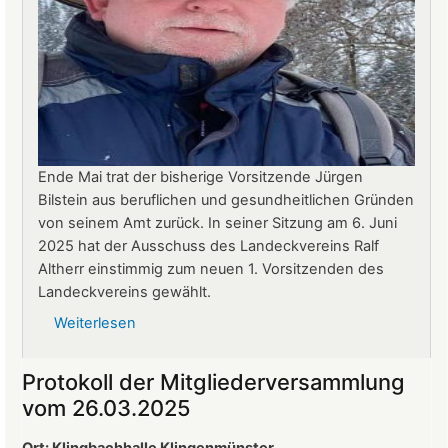
Ende Mai trat der bisherige Vorsitzende Jürgen
Bilstein aus beruflichen und gesundheitlichen Gründen
von seinem Amt zurück. In seiner Sitzung am 6. Juni
2025 hat der Ausschuss des Landeckvereins Ralf
Altherr einstimmig zum neuen 1. Vorsitzenden des
Landeckvereins gewählt.
Weiterlesen
über
Ralf
Altherr
Protokoll der Mitgliederversammlung
ist
vom 26.03.2025
neuer
1.
Ort: Klingbachhalle Klingenmünster