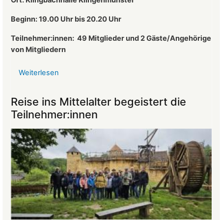
Vorsitzender
des
Beginn: 19.00 Uhr bis 20.20 Uhr
Landeckvereins
Teilnehmer:innen:
49 Mitglieder und 2 Gäste/Angehörige
von Mitgliedern
Weiterlesen
über
Protokoll
der
Reise ins Mittelalter begeistert die
Mitgliederversammlung
Teilnehmer:innen
vom
26.03.2025