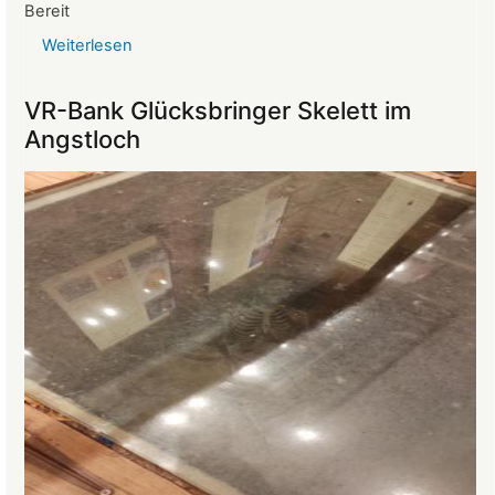
Bereit
Weiterlesen
über
Reise
ins
VR-Bank Glücksbringer Skelett im
Mittelalter
Angstloch
begeistert
die
Teilnehmer:innen