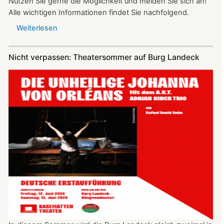
Nutzen Sie gerne die Möglichkeit und melden Sie sich an!
Alle wichtigen Informationen findet Sie nachfolgend.
Weiterlesen
über
Vereinsausflug
am
Nicht verpassen: Theatersommer auf Burg Landeck
4.
Juli
2026
nach
Freiburg