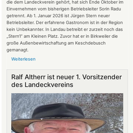
die dem Landeckverein gehört, hat sich Ende Oktober im
Einvernehmen vom bisherigen Betriebsleiter Sorin Radu
getrennt. Ab 1. Januar 2026 ist Jürgen Stern neuer
Betriebsleiter. Der erfahrene Gastronom ist in der Region
kein Unbekannter. In Landau betreibt er zurzeit noch das
„Stern‘l“ am Kleinen Platz. Zuvor hat er in Birkweiler die
große Außenbewirtschaftung am Keschdebusch
gemanagt.
Weiterlesen
über
Gastronomie
auf
Ralf Altherr ist neuer 1. Vorsitzender
Burg
des Landeckvereins
Landeck:
Jürgen
Stern
neuer
Betriebsleiter