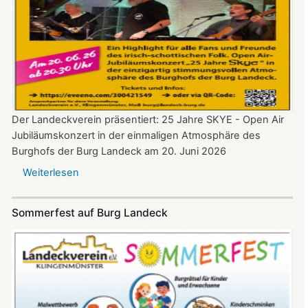
Der Landeckverein präsentiert: 25 Jahre SKYE - Open Air
Jubiläumskonzert in der einmaligen Atmosphäre des
Burghofs der Burg Landeck am 20. Juni 2026
Weiterlesen
über
SKYE
Konzert
Sommerfest auf Burg Landeck
auf
Burg
Landeck
am
20.
Juni