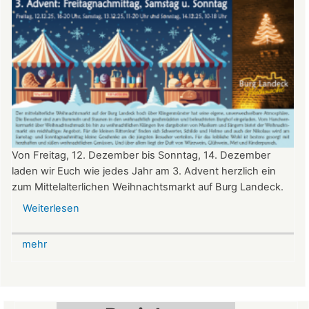
Von Freitag, 12. Dezember bis Sonntag, 14. Dezember
laden wir Euch wie jedes Jahr am 3. Advent herzlich ein
zum Mittelalterlichen Weihnachtsmarkt auf Burg Landeck.
Weiterlesen
über
Mittelalterlicher
Weihnachtsmarkt
mehr
auf
der
Burg
Landeck