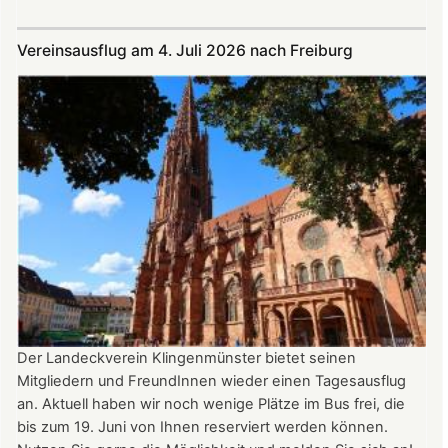
Im
Juli
Vereinsausflug am 4. Juli 2026 nach Freiburg
und
August
auf
der
Burg:
After
Work
donnerstags
bis
22:00
Uhr
Der Landeckverein Klingenmünster bietet seinen
Mitgliedern und FreundInnen wieder einen Tagesausflug
an. Aktuell haben wir noch wenige Plätze im Bus frei, die
bis zum 19. Juni von Ihnen reserviert werden können.