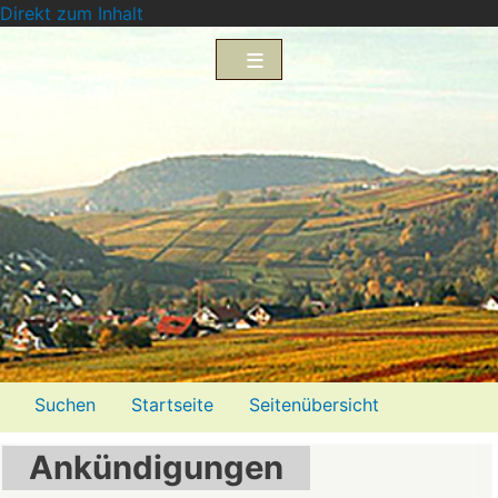
Direkt zum Inhalt
Menü2
Suchen
Startseite
Seitenübersicht
Impressum
Datenschutzerklärung
Ankündigungen