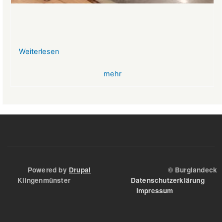
Weiterlesen
über
VR-
mehr
Bank
Glücksbringer
Skelett
im
Angstloch
Powered by
Drupal
© Burglandeck
Klingenmünster
Datenschutzerklärung
Impressum