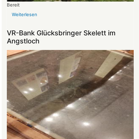
Bereit
Weiterlesen
über
Reise
ins
VR-Bank Glücksbringer Skelett im
Mittelalter
Angstloch
begeistert
die
Teilnehmer:innen