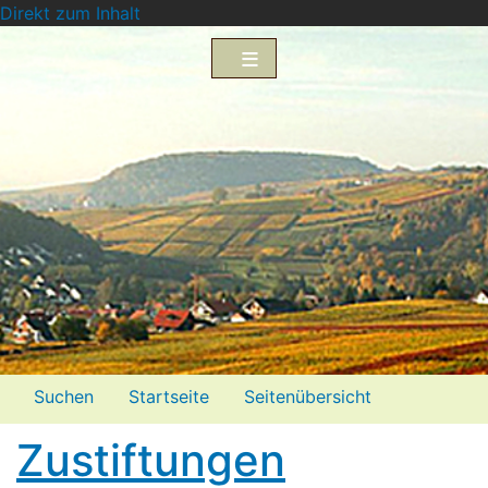
Direkt zum Inhalt
Menü2
Suchen
Startseite
Seitenübersicht
Impressum
Datenschutzerklärung
Zustiftungen