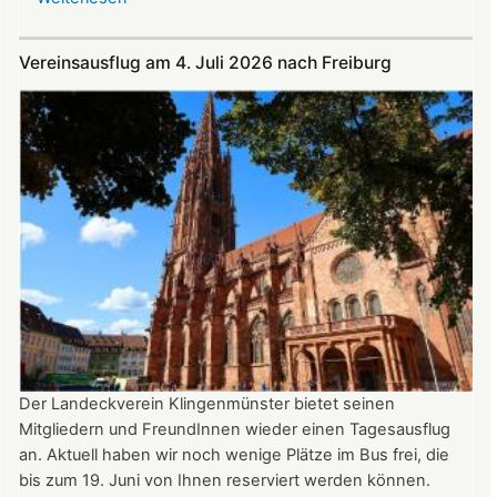
Im
Juli
Vereinsausflug am 4. Juli 2026 nach Freiburg
und
August
auf
der
Burg:
After
Work
donnerstags
bis
22:00
Uhr
Der Landeckverein Klingenmünster bietet seinen
Mitgliedern und FreundInnen wieder einen Tagesausflug
an. Aktuell haben wir noch wenige Plätze im Bus frei, die
bis zum 19. Juni von Ihnen reserviert werden können.