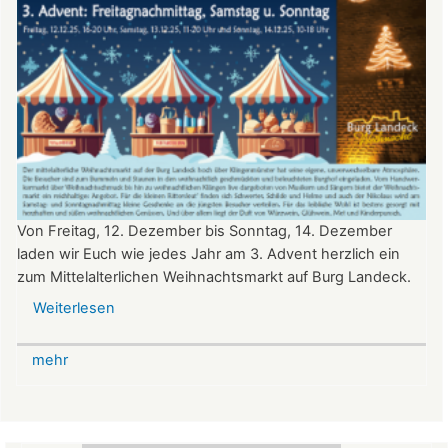
Von Freitag, 12. Dezember bis Sonntag, 14. Dezember
laden wir Euch wie jedes Jahr am 3. Advent herzlich ein
zum Mittelalterlichen Weihnachtsmarkt auf Burg Landeck.
Weiterlesen
über
Mittelalterlicher
Weihnachtsmarkt
mehr
auf
der
Burg
Landeck