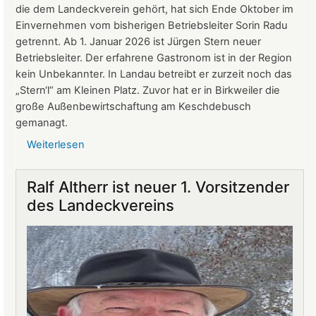
2026
die dem Landeckverein gehört, hat sich Ende Oktober im
Einvernehmen vom bisherigen Betriebsleiter Sorin Radu
getrennt. Ab 1. Januar 2026 ist Jürgen Stern neuer
Betriebsleiter. Der erfahrene Gastronom ist in der Region
kein Unbekannter. In Landau betreibt er zurzeit noch das
„Stern‘l“ am Kleinen Platz. Zuvor hat er in Birkweiler die
große Außenbewirtschaftung am Keschdebusch
gemanagt.
Weiterlesen
über
Gastronomie
auf
Ralf Altherr ist neuer 1. Vorsitzender
Burg
des Landeckvereins
Landeck:
Jürgen
Stern
neuer
Betriebsleiter