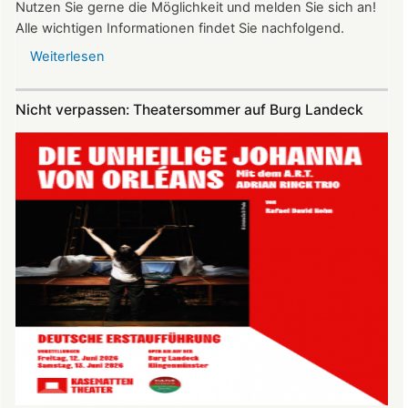
Nutzen Sie gerne die Möglichkeit und melden Sie sich an!
Alle wichtigen Informationen findet Sie nachfolgend.
Weiterlesen
über
Vereinsausflug
am
Nicht verpassen: Theatersommer auf Burg Landeck
4.
Juli
2026
nach
Freiburg