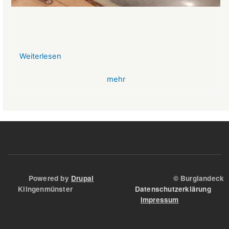
Weiterlesen
über
VR-
mehr
Bank
Glücksbringer
Skelett
im
Angstloch
Powered by
Drupal
© Burglandeck
Klingenmünster
Datenschutzerklärung
Impressum