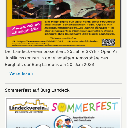
Der Landeckverein präsentiert: 25 Jahre SKYE - Open Air
Jubiläumskonzert in der einmaligen Atmosphäre des
Burghofs der Burg Landeck am 20. Juni 2026
Weiterlesen
über
SKYE
Konzert
Sommerfest auf Burg Landeck
auf
Burg
Landeck
am
20.
Juni