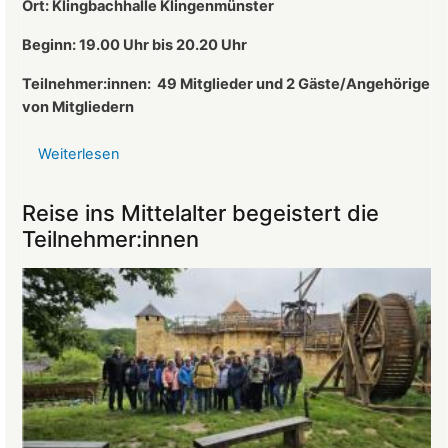
Ort: Klingbachhalle Klingenmünster
Vorsitzender
des
Beginn: 19.00 Uhr bis 20.20 Uhr
Landeckvereins
Teilnehmer:innen:
49 Mitglieder und 2 Gäste/Angehörige
von Mitgliedern
Weiterlesen
über
Protokoll
der
Reise ins Mittelalter begeistert die
Mitgliederversammlung
Teilnehmer:innen
vom
26.03.2025