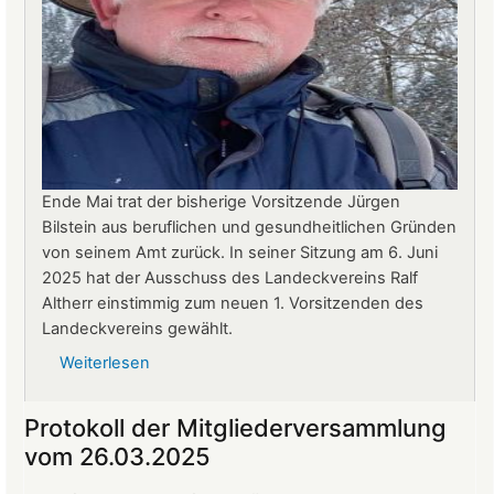
Ende Mai trat der bisherige Vorsitzende Jürgen
Bilstein aus beruflichen und gesundheitlichen Gründen
von seinem Amt zurück. In seiner Sitzung am 6. Juni
2025 hat der Ausschuss des Landeckvereins Ralf
Altherr einstimmig zum neuen 1. Vorsitzenden des
Landeckvereins gewählt.
Weiterlesen
über
Ralf
Altherr
Protokoll der Mitgliederversammlung
ist
vom 26.03.2025
neuer
1.