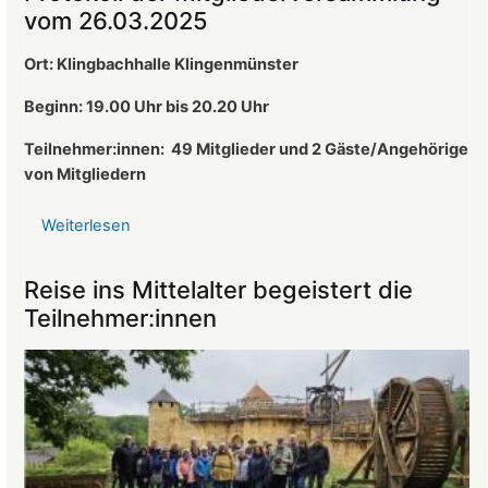
ist
vom 26.03.2025
neuer
1.
Ort: Klingbachhalle Klingenmünster
Vorsitzender
des
Beginn: 19.00 Uhr bis 20.20 Uhr
Landeckvereins
Teilnehmer:innen:
49 Mitglieder und 2 Gäste/Angehörige
von Mitgliedern
Weiterlesen
über
Protokoll
der
Reise ins Mittelalter begeistert die
Mitgliederversammlung
Teilnehmer:innen
vom
26.03.2025