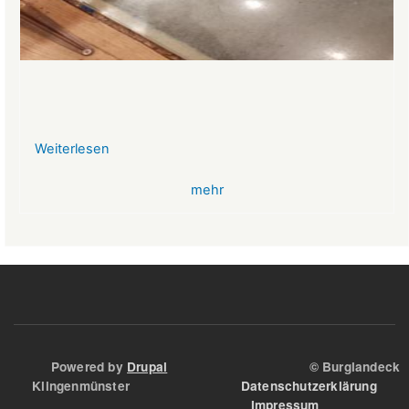
Weiterlesen
über
VR-
mehr
Bank
Glücksbringer
Skelett
im
Angstloch
Powered by
Drupal
© Burglandeck
Klingenmünster
Datenschutzerklärung
Impressum