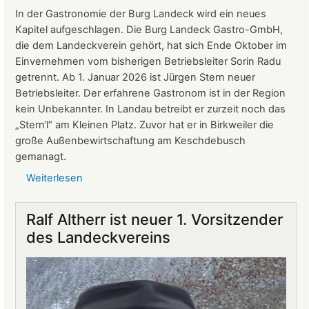
24.
In der Gastronomie der Burg Landeck wird ein neues
März
Kapitel aufgeschlagen. Die Burg Landeck Gastro-GmbH,
2026
die dem Landeckverein gehört, hat sich Ende Oktober im
Einvernehmen vom bisherigen Betriebsleiter Sorin Radu
getrennt. Ab 1. Januar 2026 ist Jürgen Stern neuer
Betriebsleiter. Der erfahrene Gastronom ist in der Region
kein Unbekannter. In Landau betreibt er zurzeit noch das
„Stern‘l“ am Kleinen Platz. Zuvor hat er in Birkweiler die
große Außenbewirtschaftung am Keschdebusch
gemanagt.
Weiterlesen
über
Gastronomie
auf
Ralf Altherr ist neuer 1. Vorsitzender
Burg
des Landeckvereins
Landeck:
Jürgen
Stern
neuer
Betriebsleiter