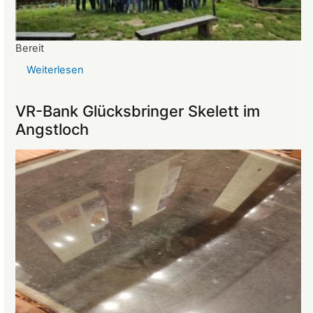
Bereit
Weiterlesen
über
Reise
ins
VR-Bank Glücksbringer Skelett im
Mittelalter
Angstloch
begeistert
die
Teilnehmer:innen