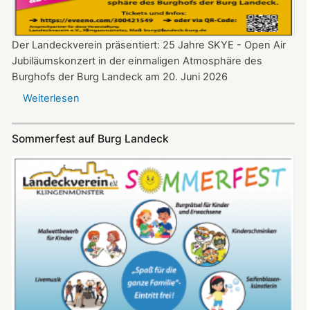
Der Landeckverein präsentiert: 25 Jahre SKYE - Open Air
Jubiläumskonzert in der einmaligen Atmosphäre des
Burghofs der Burg Landeck am 20. Juni 2026
Weiterlesen
über
SKYE
Konzert
Sommerfest auf Burg Landeck
auf
Burg
Landeck
am
20.
Juni
2026
ab
20:30
Uhr​​​​​​​​​​​​​​