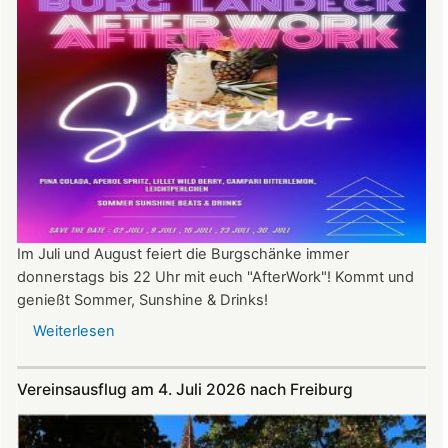
Im Juli und August feiert die Burgschänke immer
donnerstags bis 22 Uhr mit euch "AfterWork"! Kommt und
genießt Sommer, Sunshine & Drinks!
Weiterlesen
über
Im
Juli
Vereinsausflug am 4. Juli 2026 nach Freiburg
und
August
auf