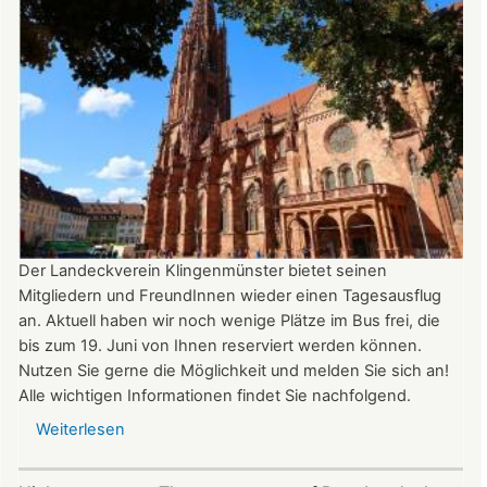
der
Burg:
After
Work
donnerstags
bis
22:00
Uhr
Der Landeckverein Klingenmünster bietet seinen
Mitgliedern und FreundInnen wieder einen Tagesausflug
an. Aktuell haben wir noch wenige Plätze im Bus frei, die
bis zum 19. Juni von Ihnen reserviert werden können.
Nutzen Sie gerne die Möglichkeit und melden Sie sich an!
Alle wichtigen Informationen findet Sie nachfolgend.
Weiterlesen
über
Vereinsausflug
am