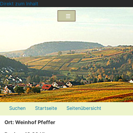
Direkt zum Inhalt
Menü2
Suchen
Startseite
Seitenübersicht
Impressum
Datenschutzerklärung
Ort: Weinhof Pfeffer