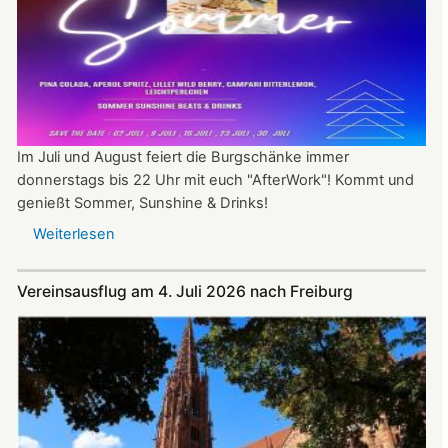
Im Juli und August feiert die Burgschänke immer
donnerstags bis 22 Uhr mit euch "AfterWork"! Kommt und
genießt Sommer, Sunshine & Drinks!
Weiterlesen
über
Im
Juli
Vereinsausflug am 4. Juli 2026 nach Freiburg
und
August
auf
der
Burg:
After
Work