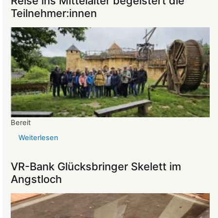
Reise ins Mittelalter begeistert die
Mitgliederversammlung
Teilnehmer:innen
vom
26.03.2025
Bereit
Weiterlesen
über
Reise
ins
VR-Bank Glücksbringer Skelett im
Mittelalter
Angstloch
begeistert
die
Teilnehmer:innen