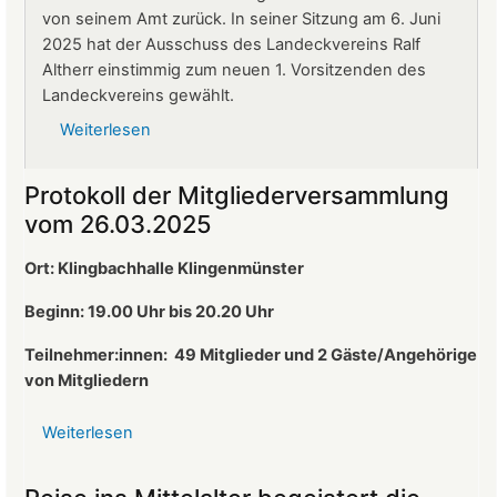
von seinem Amt zurück. In seiner Sitzung am 6. Juni
2025 hat der Ausschuss des Landeckvereins Ralf
Altherr einstimmig zum neuen 1. Vorsitzenden des
Landeckvereins gewählt.
Weiterlesen
über
Ralf
Altherr
Protokoll der Mitgliederversammlung
ist
vom 26.03.2025
neuer
1.
Ort: Klingbachhalle Klingenmünster
Vorsitzender
des
Beginn: 19.00 Uhr bis 20.20 Uhr
Landeckvereins
Teilnehmer:innen:
49 Mitglieder und 2 Gäste/Angehörige
von Mitgliedern
Weiterlesen
über
Protokoll
der