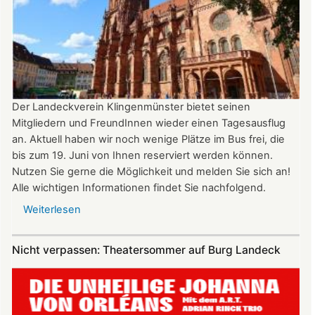
donnerstags
bis
22:00
Uhr
Der Landeckverein Klingenmünster bietet seinen
Mitgliedern und FreundInnen wieder einen Tagesausflug
an. Aktuell haben wir noch wenige Plätze im Bus frei, die
bis zum 19. Juni von Ihnen reserviert werden können.
Nutzen Sie gerne die Möglichkeit und melden Sie sich an!
Alle wichtigen Informationen findet Sie nachfolgend.
Weiterlesen
über
Vereinsausflug
am
Nicht verpassen: Theatersommer auf Burg Landeck
4.
Juli
2026
nach