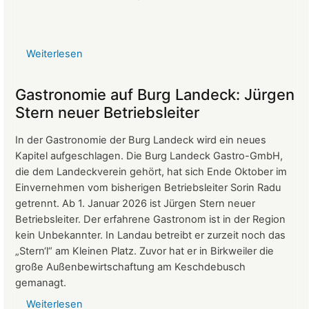
Weiterlesen
über
Protokoll
der
Gastronomie auf Burg Landeck: Jürgen
Mitgliederversammlung
Stern neuer Betriebsleiter
vom
24.
In der Gastronomie der Burg Landeck wird ein neues
März
Kapitel aufgeschlagen. Die Burg Landeck Gastro-GmbH,
2026
die dem Landeckverein gehört, hat sich Ende Oktober im
Einvernehmen vom bisherigen Betriebsleiter Sorin Radu
getrennt. Ab 1. Januar 2026 ist Jürgen Stern neuer
Betriebsleiter. Der erfahrene Gastronom ist in der Region
kein Unbekannter. In Landau betreibt er zurzeit noch das
„Stern‘l“ am Kleinen Platz. Zuvor hat er in Birkweiler die
große Außenbewirtschaftung am Keschdebusch
gemanagt.
Weiterlesen
über