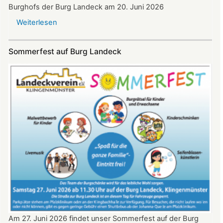
Burghofs der Burg Landeck am 20. Juni 2026
Weiterlesen
über
SKYE
Konzert
Sommerfest auf Burg Landeck
auf
Burg
Landeck
am
20.
Juni
2026
ab
20:30
Uhr​​​​​​​​​​​​​​
Am 27. Juni 2026 findet unser Sommerfest auf der Burg