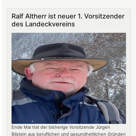
Gastronomie
auf
Ralf Altherr ist neuer 1. Vorsitzender
Burg
des Landeckvereins
Landeck:
Jürgen
Stern
neuer
Betriebsleiter
Ende Mai trat der bisherige Vorsitzende Jürgen
Bilstein aus beruflichen und gesundheitlichen Gründen