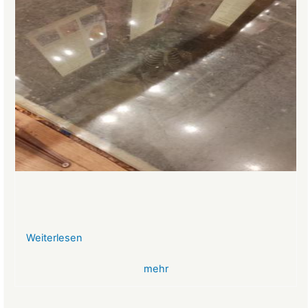
Weiterlesen
über
VR-
mehr
Bank
Glücksbringer
Skelett