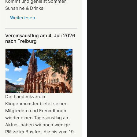
Kommt und genießt Sommer,
Sunshine & Drinks!
Weiterlesen
über
Im
Juli
Vereinsausflug am 4. Juli 2026
und
nach Freiburg
August
auf
der
Burg:
After
Work
donnerstags
bis
Der Landeckverein
22:00
Klingenmünster bietet seinen
Uhr
Mitgliedern und FreundInnen
wieder einen Tagesausflug an.
Aktuell haben wir noch wenige
Plätze im Bus frei, die bis zum 19.