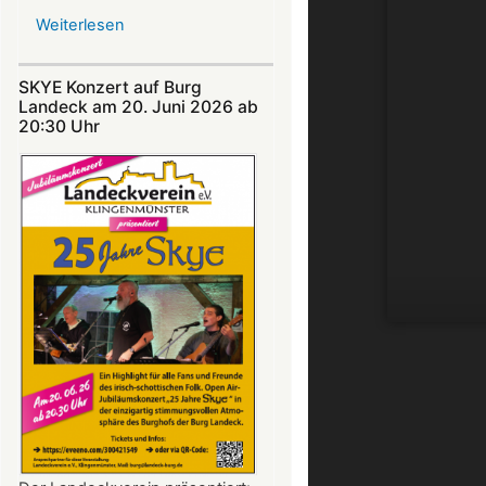
Weiterlesen
über
Nicht
verpassen:
SKYE Konzert auf Burg
Theatersommer
Landeck am 20. Juni 2026 ab
auf
20:30 Uhr​​​​​​​​​​​​​​
Burg
Landeck