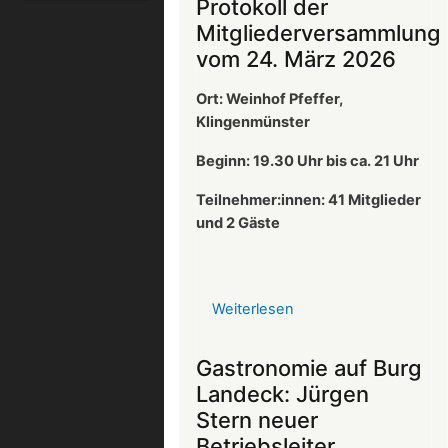
Protokoll der
Mitgliederversammlung
vom 24. März 2026
Ort: Weinhof Pfeffer,
Klingenmünster
Beginn: 19.30 Uhr bis ca. 21 Uhr
Teilnehmer:innen: 41
Mitglieder
und 2 Gäste
Weiterlesen
über
Protokoll
der
Gastronomie auf Burg
Mitgliederversammlun
Landeck: Jürgen
vom
Stern neuer
24.
Betriebsleiter
März