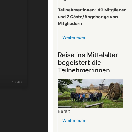
Teilnehmer:innen:
49 Mitglieder
und 2 Gäste/Angehörige von
Mitgliedern
Weiterlesen
über
Protokoll
der
Reise ins Mittelalter
Mitgliederversammlun
begeistert die
vom
Teilnehmer:innen
26.03.2025
Bereit
Weiterlesen
über
Reise