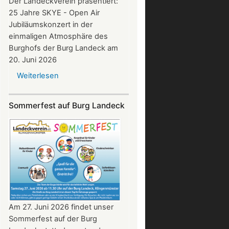
Der Landeckverein präsentiert:
25 Jahre SKYE - Open Air
Jubiläumskonzert in der
einmaligen Atmosphäre des
Burghofs der Burg Landeck am
20. Juni 2026
Weiterlesen
über
SKYE
Konzert
Sommerfest auf Burg Landeck
auf
Burg
Landeck
am
20.
Juni
2026
ab
20:30
Am 27. Juni 2026 findet unser
Uhr​​​​​​​​​​​​​​
Sommerfest auf der Burg