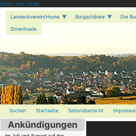
Direkt zum Inhalt
Landeckverein/Home
Burgschänke
Die Bu
Downloads
Menü2
Suchen
Startseite
Seitenübersicht
Impressu
Ankündigungen
Im Juli und August auf der