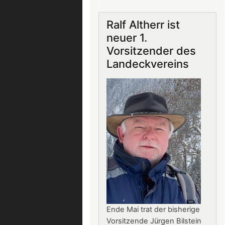
Gastronomie
auf
Ralf Altherr ist
Burg
neuer 1.
Landeck:
Vorsitzender des
Jürgen
Landeckvereins
Stern
neuer
Betriebsleiter
Ende Mai trat der bisherige
Vorsitzende Jürgen Bilstein