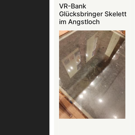
ins
VR-Bank
Mittelalter
Glücksbringer Skelett
begeistert
im Angstloch
die
Teilnehmer:innen