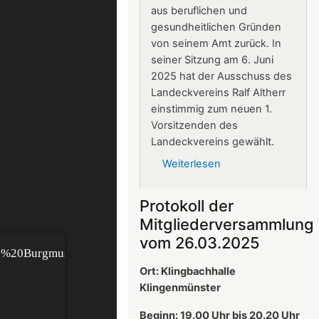
aus beruflichen und
gesundheitlichen Gründen
von seinem Amt zurück. In
seiner Sitzung am 6. Juni
2025 hat der Ausschuss des
Landeckvereins Ralf Altherr
einstimmig zum neuen 1.
Vorsitzenden des
Landeckvereins gewählt.
Weiterlesen
über
Ralf
Altherr
Protokoll der
ist
Mitgliederversammlung
neuer
vom 26.03.2025
1.
Vorsitzender
Ort: Klingbachhalle
des
Klingenmünster
Landeckvereins
Beginn: 19.00 Uhr bis 20.20 Uhr