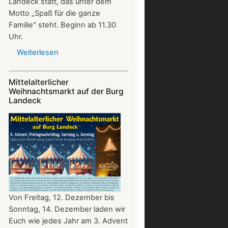
Landeck statt, das unter dem
Motto „Spaß für die ganze
Familie" steht. Beginn ab 11.30
Uhr.
Weiterlesen
über
Sommerfest
auf
Mittelalterlicher
Burg
Weihnachtsmarkt auf der Burg
Landeck
Landeck
Von Freitag, 12. Dezember bis
Sonntag, 14. Dezember laden wir
Euch wie jedes Jahr am 3. Advent