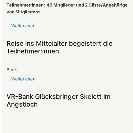
Teilnehmer:innen:
49 Mitglieder und 2 Gäste/Angehörige
von Mitgliedern
Weiterlesen
über
Protokoll
der
Reise ins Mittelalter begeistert die
Mitgliederversammlung
Teilnehmer:innen
vom
26.03.2025
Bereit
Weiterlesen
über
Reise
ins
VR-Bank Glücksbringer Skelett im
Mittelalter
Angstloch
begeistert
die
Teilnehmer:innen