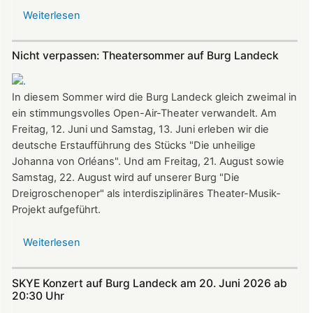
bis
Weiterlesen
über
22:00
Vereinsausflug
Uhr
am
Nicht verpassen: Theatersommer auf Burg Landeck
4.
Juli
2026
In diesem Sommer wird die Burg Landeck gleich zweimal in
nach
ein stimmungsvolles Open-Air-Theater verwandelt. Am
Freiburg
Freitag, 12. Juni und Samstag, 13. Juni erleben wir die
deutsche Erstaufführung des Stücks "Die unheilige
Johanna von Orléans". Und am Freitag, 21. August sowie
Samstag, 22. August wird auf unserer Burg "Die
Dreigroschenoper" als interdisziplinäres Theater-Musik-
Projekt aufgeführt.
Weiterlesen
über
Nicht
verpassen:
SKYE Konzert auf Burg Landeck am 20. Juni 2026 ab
Theatersommer
20:30 Uhr​​​​​​​​​​​​​​
auf