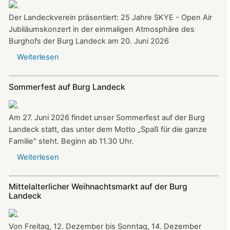
Burg
Der Landeckverein präsentiert: 25 Jahre SKYE - Open Air
Landeck
Jubiläumskonzert in der einmaligen Atmosphäre des
Burghofs der Burg Landeck am 20. Juni 2026
Weiterlesen
über
SKYE
Konzert
Sommerfest auf Burg Landeck
auf
Burg
Landeck
Am 27. Juni 2026 findet unser Sommerfest auf der Burg
am
Landeck statt, das unter dem Motto „Spaß für die ganze
20.
Familie" steht. Beginn ab 11.30 Uhr.
Juni
Weiterlesen
über
2026
Sommerfest
ab
auf
Mittelalterlicher Weihnachtsmarkt auf der Burg
20:30
Burg
Landeck
Uhr​​​​​​​​​​​​​​
Landeck
Von Freitag, 12. Dezember bis Sonntag, 14. Dezember