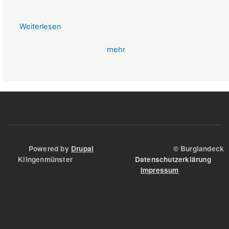
Weiterlesen
über
VR-
mehr
Bank
Glücksbringer
Skelett
im
Angstloch
Powered by
Drupal
© Burglandeck
Klingenmünster
Datenschutzerklärung
Impressum