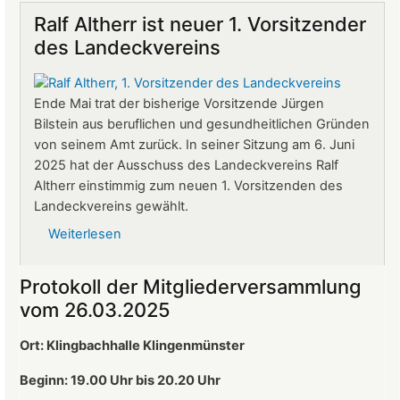
auf
Ralf Altherr ist neuer 1. Vorsitzender
Burg
des Landeckvereins
Landeck:
Jürgen
Stern
Ende Mai trat der bisherige Vorsitzende Jürgen
neuer
Bilstein aus beruflichen und gesundheitlichen Gründen
Betriebsleiter
von seinem Amt zurück. In seiner Sitzung am 6. Juni
2025 hat der Ausschuss des Landeckvereins Ralf
Altherr einstimmig zum neuen 1. Vorsitzenden des
Landeckvereins gewählt.
Weiterlesen
über
Ralf
Altherr
Protokoll der Mitgliederversammlung
ist
vom 26.03.2025
neuer
1.
Ort: Klingbachhalle Klingenmünster
Vorsitzender
des
Beginn: 19.00 Uhr bis 20.20 Uhr
Landeckvereins