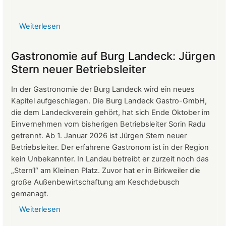
Weiterlesen
über
Protokoll
der
Gastronomie auf Burg Landeck: Jürgen
Mitgliederversammlung
Stern neuer Betriebsleiter
vom
24.
In der Gastronomie der Burg Landeck wird ein neues
März
Kapitel aufgeschlagen. Die Burg Landeck Gastro-GmbH,
2026
die dem Landeckverein gehört, hat sich Ende Oktober im
Einvernehmen vom bisherigen Betriebsleiter Sorin Radu
getrennt. Ab 1. Januar 2026 ist Jürgen Stern neuer
Betriebsleiter. Der erfahrene Gastronom ist in der Region
kein Unbekannter. In Landau betreibt er zurzeit noch das
„Stern‘l“ am Kleinen Platz. Zuvor hat er in Birkweiler die
große Außenbewirtschaftung am Keschdebusch
gemanagt.
Weiterlesen
über
Gastronomie