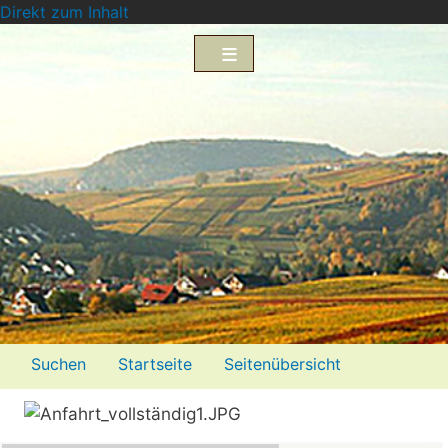
Direkt zum Inhalt
Menü2
Suchen
Startseite
Seitenübersicht
Impressum
Datenschutzerklärung