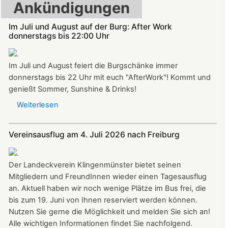
Ankündigungen
Im Juli und August auf der Burg: After Work
donnerstags bis 22:00 Uhr
Im Juli und August feiert die Burgschänke immer
donnerstags bis 22 Uhr mit euch "AfterWork"! Kommt und
genießt Sommer, Sunshine & Drinks!
Weiterlesen
über
Im
Juli
Vereinsausflug am 4. Juli 2026 nach Freiburg
und
August
auf
Der Landeckverein Klingenmünster bietet seinen
der
Mitgliedern und FreundInnen wieder einen Tagesausflug
Burg:
an. Aktuell haben wir noch wenige Plätze im Bus frei, die
After
bis zum 19. Juni von Ihnen reserviert werden können.
Work
Nutzen Sie gerne die Möglichkeit und melden Sie sich an!
donnerstags
Alle wichtigen Informationen findet Sie nachfolgend.