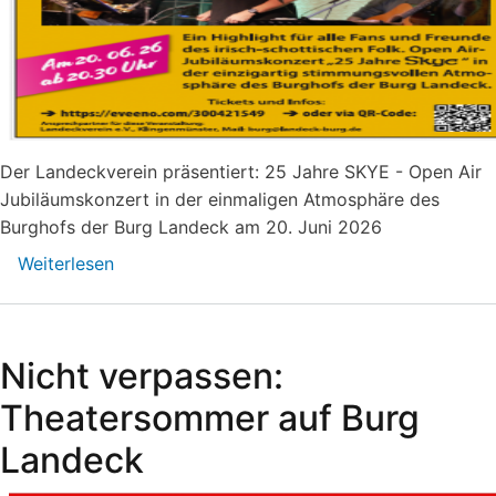
Der Landeckverein präsentiert: 25 Jahre SKYE - Open Air
Jubiläumskonzert in der einmaligen Atmosphäre des
Burghofs der Burg Landeck am 20. Juni 2026
Weiterlesen
über
SKYE
Konzert
auf
Nicht verpassen:
Burg
Landeck
Theatersommer auf Burg
am
Landeck
20.
Juni