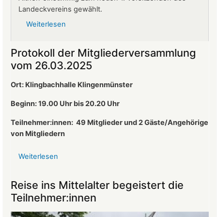
Landeckvereins gewählt.
Weiterlesen
über
Ralf
Altherr
Protokoll der Mitgliederversammlung
ist
vom 26.03.2025
neuer
1.
Ort: Klingbachhalle Klingenmünster
Vorsitzender
des
Beginn: 19.00 Uhr bis 20.20 Uhr
Landeckvereins
Teilnehmer:innen:
49 Mitglieder und 2 Gäste/Angehörige
von Mitgliedern
Weiterlesen
über
Protokoll
der
Reise ins Mittelalter begeistert die
Mitgliederversammlung
Teilnehmer:innen
vom
26.03.2025