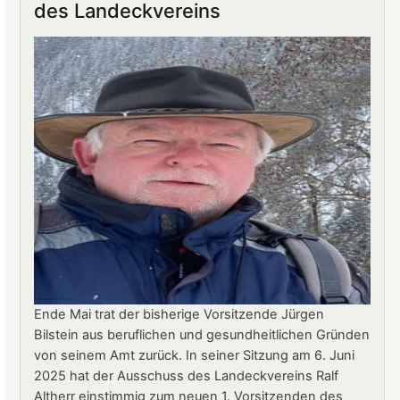
des Landeckvereins
Landeck:
Jürgen
Stern
neuer
Betriebsleiter
Ende Mai trat der bisherige Vorsitzende Jürgen
Bilstein aus beruflichen und gesundheitlichen Gründen
von seinem Amt zurück. In seiner Sitzung am 6. Juni
2025 hat der Ausschuss des Landeckvereins Ralf
Altherr einstimmig zum neuen 1. Vorsitzenden des