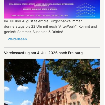
Im Juli und August feiert die Burgschänke immer
donnerstags bis 22 Uhr mit euch "AfterWork"! Kommt und
genießt Sommer, Sunshine & Drinks!
Weiterlesen
über
Im
Juli
Vereinsausflug am 4. Juli 2026 nach Freiburg
und
August
auf
der
Burg:
After
Work
donnerstags
bis
22:00