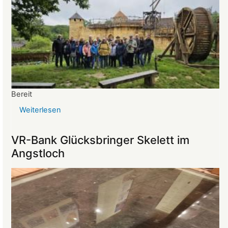
Bereit
Weiterlesen
über
Reise
ins
VR-Bank Glücksbringer Skelett im
Mittelalter
Angstloch
begeistert
die
Teilnehmer:innen