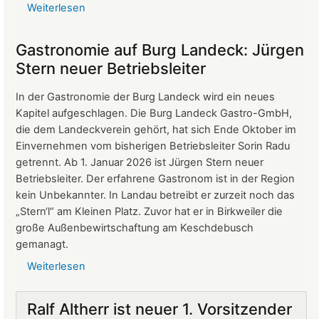
Weiterlesen
über
Protokoll
der
Gastronomie auf Burg Landeck: Jürgen
Mitgliederversammlung
Stern neuer Betriebsleiter
vom
24.
In der Gastronomie der Burg Landeck wird ein neues
März
Kapitel aufgeschlagen. Die Burg Landeck Gastro-GmbH,
2026
die dem Landeckverein gehört, hat sich Ende Oktober im
Einvernehmen vom bisherigen Betriebsleiter Sorin Radu
getrennt. Ab 1. Januar 2026 ist Jürgen Stern neuer
Betriebsleiter. Der erfahrene Gastronom ist in der Region
kein Unbekannter. In Landau betreibt er zurzeit noch das
„Stern‘l“ am Kleinen Platz. Zuvor hat er in Birkweiler die
große Außenbewirtschaftung am Keschdebusch
gemanagt.
Weiterlesen
über
Gastronomie
auf
Ralf Altherr ist neuer 1. Vorsitzender
Burg