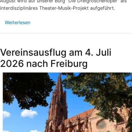
August wird auf unserer Burg "Die Dreigroschenoper" als
interdisziplinäres Theater-Musik-Projekt aufgeführt.
Weiterlesen
über
Nicht
verpassen:
Theatersommer
Vereinsausflug am 4. Juli
auf
Burg
2026 nach Freiburg
Landeck