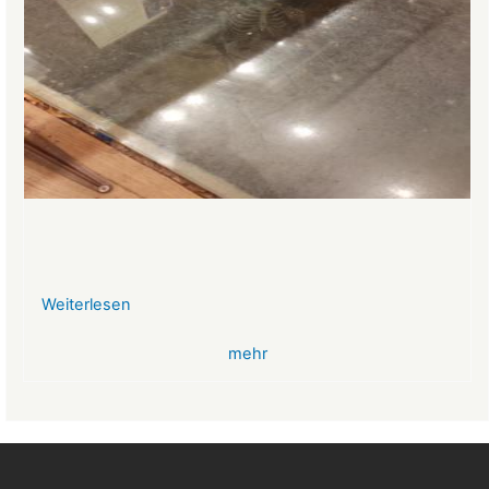
Weiterlesen
über
VR-
mehr
Bank
Glücksbringer
Skelett
im
Angstloch