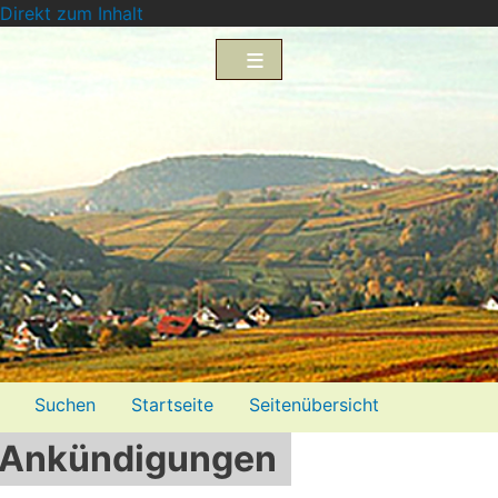
Direkt zum Inhalt
Menü2
Suchen
Startseite
Seitenübersicht
Ankündigungen
Impressum
Datenschutzerklärung