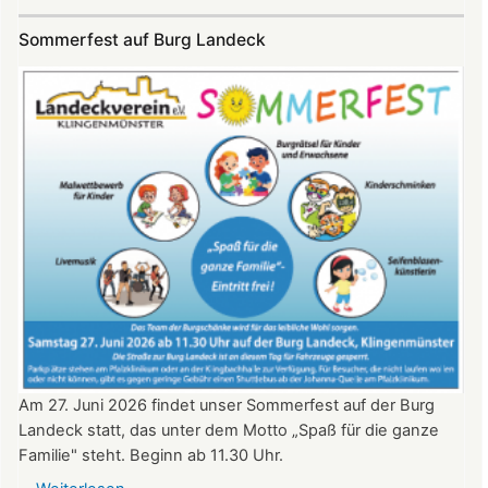
SKYE
Konzert
Sommerfest auf Burg Landeck
auf
Burg
Landeck
am
20.
Juni
2026
ab
20:30
Uhr​​​​​​​​​​​​​​
Am 27. Juni 2026 findet unser Sommerfest auf der Burg
Landeck statt, das unter dem Motto „Spaß für die ganze
Familie" steht. Beginn ab 11.30 Uhr.