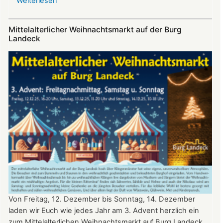
Weiterlesen
über
Sommerfest
auf
Mittelalterlicher Weihnachtsmarkt auf der Burg
Burg
Landeck
Landeck
Von Freitag, 12. Dezember bis Sonntag, 14. Dezember
laden wir Euch wie jedes Jahr am 3. Advent herzlich ein
zum Mittelalterlichen Weihnachtsmarkt auf Burg Landeck.