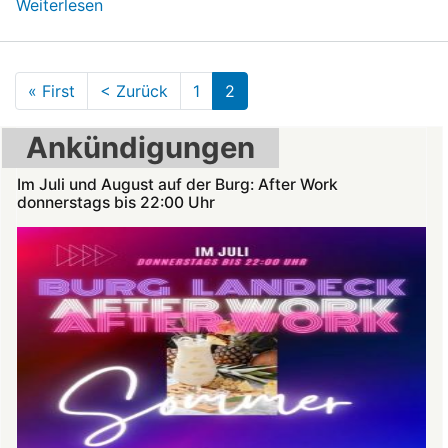
Weiterlesen
über
Im
Juli
und
Seitennummerierung
« First
Erste
< Zurück
Vorherige
1
2
August
Seite
Seite
auf
Ankündigungen
der
Burg:
Im Juli und August auf der Burg: After Work
donnerstags bis 22:00 Uhr
After
Work
donnerstags
bis
22:00
Uhr