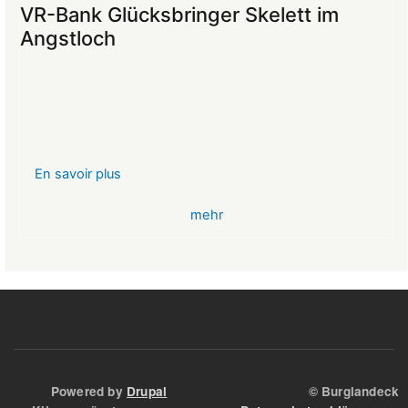
ins
VR-Bank Glücksbringer Skelett im
Mittelalter
Angstloch
begeistert
die
Teilnehmer:innen
En savoir plus
sur
VR-
mehr
Bank
Glücksbringer
Skelett
im
Angstloch
Powered by
Drupal
© Burglandeck