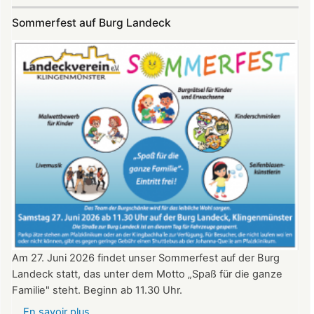
Konzert
Sommerfest auf Burg Landeck
auf
Burg
Landeck
am
20.
Juni
2026
ab
20:30
Uhr​​​​​​​​​​​​​​
Am 27. Juni 2026 findet unser Sommerfest auf der Burg
Landeck statt, das unter dem Motto „Spaß für die ganze
Familie" steht. Beginn ab 11.30 Uhr.
En savoir plus
sur