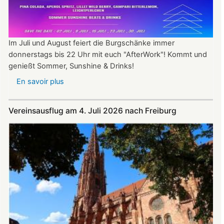
Im Juli und August feiert die Burgschänke immer
donnerstags bis 22 Uhr mit euch "AfterWork"! Kommt und
genießt Sommer, Sunshine & Drinks!
En savoir plus
sur
Im
Juli
Vereinsausflug am 4. Juli 2026 nach Freiburg
und
August
auf
der
Burg:
After
Work
donnerstags
bis
22:00