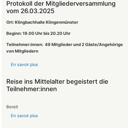
Protokoll der Mitgliederversammlung
ist
vom 26.03.2025
neuer
1.
Ort: Klingbachhalle Klingenmünster
Vorsitzender
des
Beginn: 19.00 Uhr bis 20.20 Uhr
Landeckvereins
Teilnehmer:innen:
49 Mitglieder und 2 Gäste/Angehörige
von Mitgliedern
En savoir plus
sur
Protokoll
der
Reise ins Mittelalter begeistert die
Mitgliederversammlung
Teilnehmer:innen
vom
26.03.2025
Bereit
En savoir plus
sur
Reise