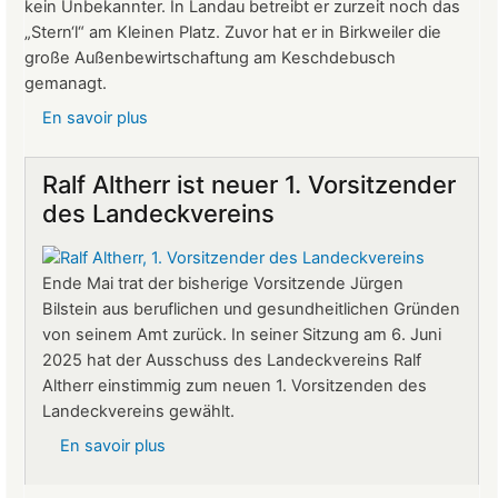
kein Unbekannter. In Landau betreibt er zurzeit noch das
„Stern‘l“ am Kleinen Platz. Zuvor hat er in Birkweiler die
große Außenbewirtschaftung am Keschdebusch
gemanagt.
En savoir plus
sur
Gastronomie
auf
Ralf Altherr ist neuer 1. Vorsitzender
Burg
des Landeckvereins
Landeck:
Jürgen
Stern
Ende Mai trat der bisherige Vorsitzende Jürgen
neuer
Bilstein aus beruflichen und gesundheitlichen Gründen
Betriebsleiter
von seinem Amt zurück. In seiner Sitzung am 6. Juni
2025 hat der Ausschuss des Landeckvereins Ralf
Altherr einstimmig zum neuen 1. Vorsitzenden des
Landeckvereins gewählt.
En savoir plus
sur
Ralf
Altherr