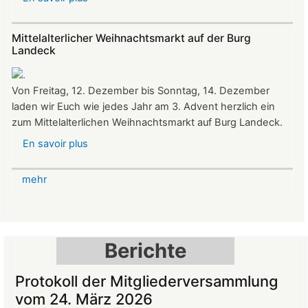
Sommerfest
auf
Mittelalterlicher Weihnachtsmarkt auf der Burg
Burg
Landeck
Landeck
Von Freitag, 12. Dezember bis Sonntag, 14. Dezember
laden wir Euch wie jedes Jahr am 3. Advent herzlich ein
zum Mittelalterlichen Weihnachtsmarkt auf Burg Landeck.
En savoir plus
sur
Mittelalterlicher
Weihnachtsmarkt
mehr
auf
der
Burg
Landeck
Berichte
Protokoll der Mitgliederversammlung
vom 24. März 2026