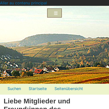
Aller au contenu principal
Menü2
Suchen
Startseite
Seitenübersicht
Impressum
Datenschutzerklärung
Liebe Mitglieder und