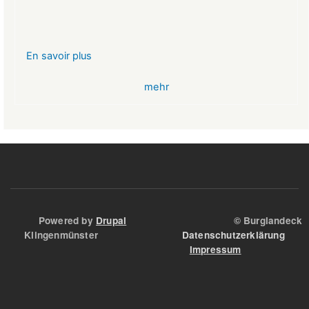
En savoir plus
sur
VR-
mehr
Bank
Glücksbringer
Skelett
im
Angstloch
Powered by
Drupal
© Burglandeck
Klingenmünster
Datenschutzerklärung
Impressum