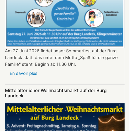
ab
20:30
Uhr​​​​​​​​​​​​​​
Am 27. Juni 2026 findet unser Sommerfest auf der Burg
Landeck statt, das unter dem Motto „Spaß für die ganze
Familie" steht. Beginn ab 11.30 Uhr.
En savoir plus
sur
Sommerfest
auf
Mittelalterlicher Weihnachtsmarkt auf der Burg
Burg
Landeck
Landeck