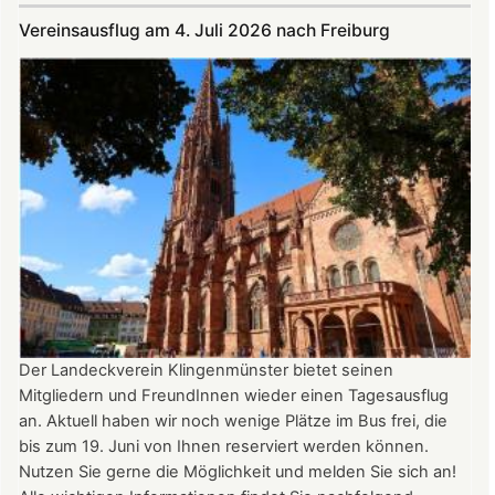
Juli
Vereinsausflug am 4. Juli 2026 nach Freiburg
und
August
auf
der
Burg:
After
Work
donnerstags
bis
22:00
Uhr
Der Landeckverein Klingenmünster bietet seinen
Mitgliedern und FreundInnen wieder einen Tagesausflug
an. Aktuell haben wir noch wenige Plätze im Bus frei, die
bis zum 19. Juni von Ihnen reserviert werden können.
Nutzen Sie gerne die Möglichkeit und melden Sie sich an!