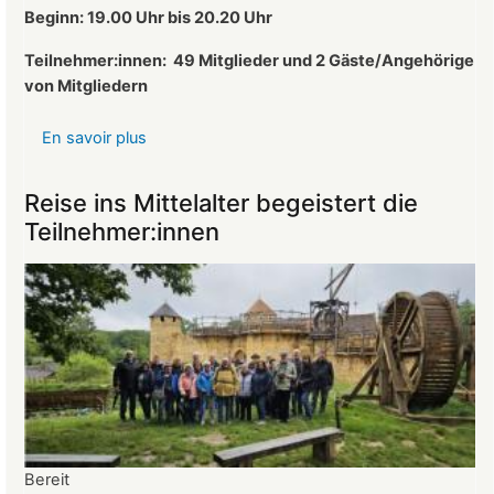
des
Beginn: 19.00 Uhr bis 20.20 Uhr
Landeckvereins
Teilnehmer:innen:
49 Mitglieder und 2 Gäste/Angehörige
von Mitgliedern
En savoir plus
sur
Protokoll
der
Reise ins Mittelalter begeistert die
Mitgliederversammlung
Teilnehmer:innen
vom
26.03.2025
Bereit