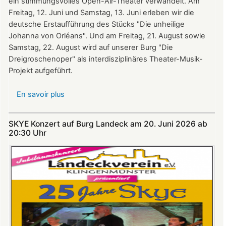
ein stimmungsvolles Open-Air-Theater verwandelt. Am
Freitag, 12. Juni und Samstag, 13. Juni erleben wir die
deutsche Erstaufführung des Stücks "Die unheilige
Johanna von Orléans". Und am Freitag, 21. August sowie
Samstag, 22. August wird auf unserer Burg "Die
Dreigroschenoper" als interdisziplinäres Theater-Musik-
Projekt aufgeführt.
En savoir plus
sur
Nicht
verpassen:
SKYE Konzert auf Burg Landeck am 20. Juni 2026 ab
Theatersommer
20:30 Uhr​​​​​​​​​​​​​​
auf
Burg
Landeck