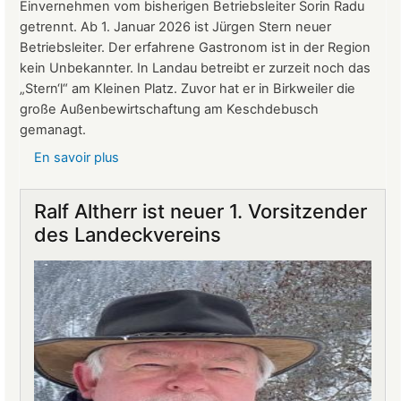
Einvernehmen vom bisherigen Betriebsleiter Sorin Radu
getrennt. Ab 1. Januar 2026 ist Jürgen Stern neuer
Betriebsleiter. Der erfahrene Gastronom ist in der Region
kein Unbekannter. In Landau betreibt er zurzeit noch das
„Stern‘l“ am Kleinen Platz. Zuvor hat er in Birkweiler die
große Außenbewirtschaftung am Keschdebusch
gemanagt.
En savoir plus
sur
Gastronomie
auf
Ralf Altherr ist neuer 1. Vorsitzender
Burg
des Landeckvereins
Landeck:
Jürgen
Stern
neuer
Betriebsleiter