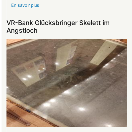
En savoir plus
sur
Reise
ins
VR-Bank Glücksbringer Skelett im
Mittelalter
Angstloch
begeistert
die
Teilnehmer:innen