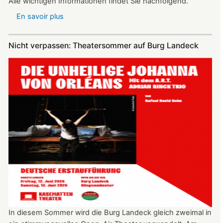
Alle wichtigen Informationen findet Sie nachfolgend.
En savoir plus
sur
Vereinsausflug
am
Nicht verpassen: Theatersommer auf Burg Landeck
4.
Juli
2026
nach
Freiburg
In diesem Sommer wird die Burg Landeck gleich zweimal in