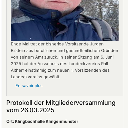
Ende Mai trat der bisherige Vorsitzende Jürgen
Bilstein aus beruflichen und gesundheitlichen Gründen
von seinem Amt zurück. In seiner Sitzung am 6. Juni
2025 hat der Ausschuss des Landeckvereins Ralf
Altherr einstimmig zum neuen 1. Vorsitzenden des
Landeckvereins gewählt.
En savoir plus
sur
Ralf
Altherr
Protokoll der Mitgliederversammlung
ist
vom 26.03.2025
neuer
1.
Ort: Klingbachhalle Klingenmünster
Vorsitzender