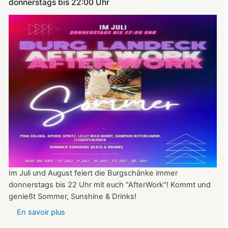
donnerstags bis 22:00 Uhr
Im Juli und August feiert die Burgschänke immer
donnerstags bis 22 Uhr mit euch "AfterWork"! Kommt und
genießt Sommer, Sunshine & Drinks!
En savoir plus
sur
Im