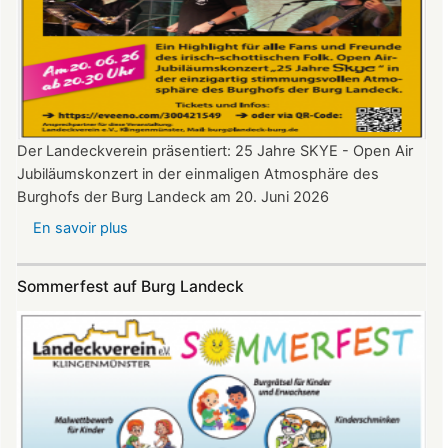
Der Landeckverein präsentiert: 25 Jahre SKYE - Open Air
Jubiläumskonzert in der einmaligen Atmosphäre des
Burghofs der Burg Landeck am 20. Juni 2026
En savoir plus
sur
SKYE
Konzert
Sommerfest auf Burg Landeck
auf
Burg
Landeck
am
20.
Juni
2026