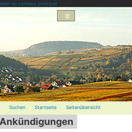
Aller au contenu principal
Menü2
Suchen
Startseite
Seitenübersicht
Ankündigungen
Impressum
Datenschutzerklärung