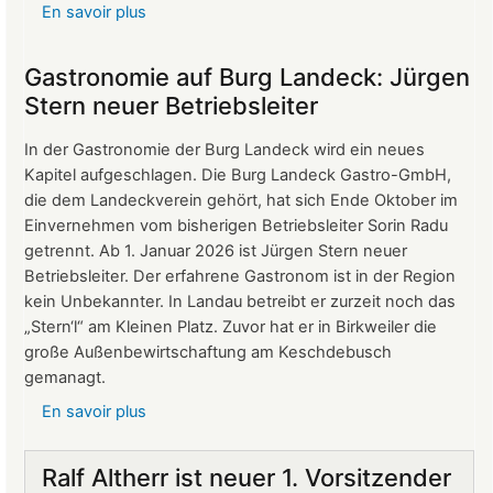
En savoir plus
sur
Protokoll
der
Gastronomie auf Burg Landeck: Jürgen
Mitgliederversammlung
Stern neuer Betriebsleiter
vom
24.
In der Gastronomie der Burg Landeck wird ein neues
März
Kapitel aufgeschlagen. Die Burg Landeck Gastro-GmbH,
2026
die dem Landeckverein gehört, hat sich Ende Oktober im
Einvernehmen vom bisherigen Betriebsleiter Sorin Radu
getrennt. Ab 1. Januar 2026 ist Jürgen Stern neuer
Betriebsleiter. Der erfahrene Gastronom ist in der Region
kein Unbekannter. In Landau betreibt er zurzeit noch das
„Stern‘l“ am Kleinen Platz. Zuvor hat er in Birkweiler die
große Außenbewirtschaftung am Keschdebusch
gemanagt.
En savoir plus
sur
Gastronomie
auf
Ralf Altherr ist neuer 1. Vorsitzender
Burg