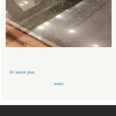
En savoir plus
sur
VR-
mehr
Bank
Glücksbringer
Skelett
im
Angstloch