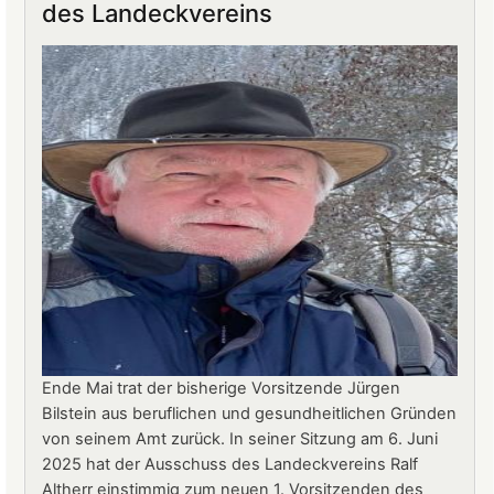
des Landeckvereins
Landeck:
Jürgen
Stern
neuer
Betriebsleiter
Ende Mai trat der bisherige Vorsitzende Jürgen
Bilstein aus beruflichen und gesundheitlichen Gründen
von seinem Amt zurück. In seiner Sitzung am 6. Juni
2025 hat der Ausschuss des Landeckvereins Ralf
Altherr einstimmig zum neuen 1. Vorsitzenden des