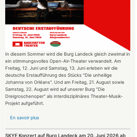
In diesem Sommer wird die Burg Landeck gleich zweimal in
ein stimmungsvolles Open-Air-Theater verwandelt. Am
Freitag, 12. Juni und Samstag, 13. Juni erleben wir die
deutsche Erstaufführung des Stücks "Die unheilige
Johanna von Orléans". Und am Freitag, 21. August sowie
Samstag, 22. August wird auf unserer Burg "Die
Dreigroschenoper" als interdisziplinäres Theater-Musik-
Projekt aufgeführt.
En savoir plus
sur
Nicht
verpassen:
SKYE Konzert auf Burg Landeck am 20. Juni 2026 ab