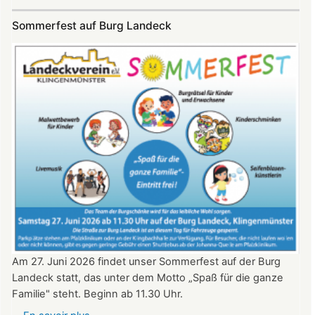
SKYE
Konzert
Sommerfest auf Burg Landeck
auf
Burg
Landeck
am
20.
Juni
2026
ab
20:30
Uhr​​​​​​​​​​​​​​
Am 27. Juni 2026 findet unser Sommerfest auf der Burg
Landeck statt, das unter dem Motto „Spaß für die ganze
Familie" steht. Beginn ab 11.30 Uhr.