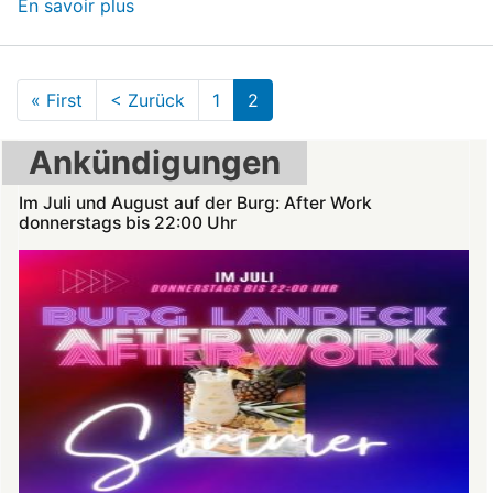
En savoir plus
sur
Im
Juli
und
Pagination
« First
Première
< Zurück
Page
1
2
August
page
précédente
auf
Ankündigungen
der
Burg:
Im Juli und August auf der Burg: After Work
donnerstags bis 22:00 Uhr
After
Work
donnerstags
bis
22:00
Uhr