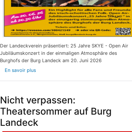
Der Landeckverein präsentiert: 25 Jahre SKYE - Open Air
Jubiläumskonzert in der einmaligen Atmosphäre des
Burghofs der Burg Landeck am 20. Juni 2026
En savoir plus
sur
SKYE
Konzert
auf
Nicht verpassen:
Burg
Landeck
Theatersommer auf Burg
am
Landeck
20.
Juni