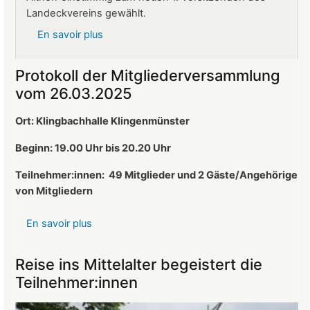
Landeckvereins gewählt.
En savoir plus
sur
Ralf
Altherr
Protokoll der Mitgliederversammlung
ist
vom 26.03.2025
neuer
1.
Ort: Klingbachhalle Klingenmünster
Vorsitzender
des
Beginn: 19.00 Uhr bis 20.20 Uhr
Landeckvereins
Teilnehmer:innen:
49 Mitglieder und 2 Gäste/Angehörige
von Mitgliedern
En savoir plus
sur
Protokoll
der
Reise ins Mittelalter begeistert die
Mitgliederversammlung
Teilnehmer:innen
vom
26.03.2025