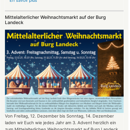
En savoir plus
sur
Sommerfest
auf
Mittelalterlicher Weihnachtsmarkt auf der Burg
Burg
Landeck
Landeck
Von Freitag, 12. Dezember bis Sonntag, 14. Dezember
laden wir Euch wie jedes Jahr am 3. Advent herzlich ein
zum Mittelalterlichen Weihnachtsmarkt auf Burg Landeck.