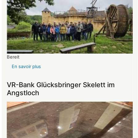
Bereit
En savoir plus
sur
Reise
ins
VR-Bank Glücksbringer Skelett im
Mittelalter
Angstloch
begeistert
die
Teilnehmer:innen