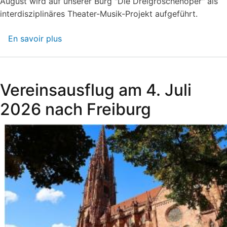
August wird auf unserer Burg "Die Dreigroschenoper" als
interdisziplinäres Theater-Musik-Projekt aufgeführt.
En savoir plus
sur
Nicht
verpassen:
Theatersommer
Vereinsausflug am 4. Juli
auf
Burg
2026 nach Freiburg
Landeck