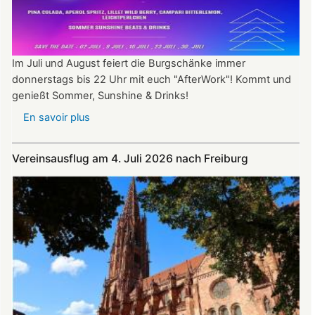
Im Juli und August feiert die Burgschänke immer
donnerstags bis 22 Uhr mit euch "AfterWork"! Kommt und
genießt Sommer, Sunshine & Drinks!
En savoir plus
sur
Im
Juli
Vereinsausflug am 4. Juli 2026 nach Freiburg
und
August
auf
der
Burg:
After
Work
donnerstags
bis
22:00