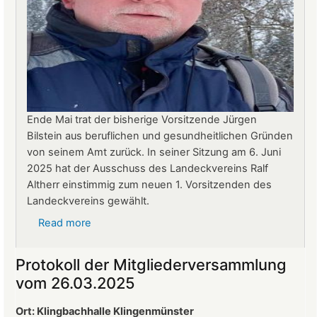
Ende Mai trat der bisherige Vorsitzende Jürgen
Bilstein aus beruflichen und gesundheitlichen Gründen
von seinem Amt zurück. In seiner Sitzung am 6. Juni
2025 hat der Ausschuss des Landeckvereins Ralf
Altherr einstimmig zum neuen 1. Vorsitzenden des
Landeckvereins gewählt.
Read more
about
Ralf
Altherr
Protokoll der Mitgliederversammlung
ist
vom 26.03.2025
neuer
1.
Ort: Klingbachhalle Klingenmünster