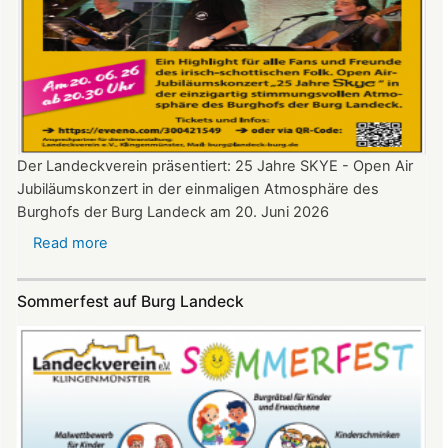
Der Landeckverein präsentiert: 25 Jahre SKYE - Open Air
Jubiläumskonzert in der einmaligen Atmosphäre des
Burghofs der Burg Landeck am 20. Juni 2026
Read more
about
SKYE
Konzert
Sommerfest auf Burg Landeck
auf
Burg
Landeck
am
20.
Juni