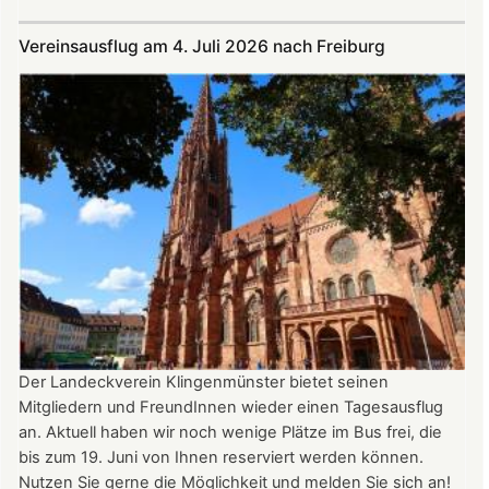
Im
Juli
Vereinsausflug am 4. Juli 2026 nach Freiburg
und
August
auf
der
Burg:
After
Work
donnerstags
bis
22:00
Uhr
Der Landeckverein Klingenmünster bietet seinen
Mitgliedern und FreundInnen wieder einen Tagesausflug
an. Aktuell haben wir noch wenige Plätze im Bus frei, die
bis zum 19. Juni von Ihnen reserviert werden können.
Nutzen Sie gerne die Möglichkeit und melden Sie sich an!