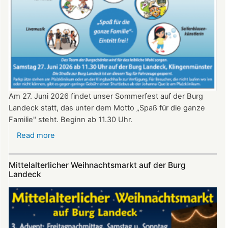
2026
ab
20:30
Uhr​​​​​​​​​​​​​​
Am 27. Juni 2026 findet unser Sommerfest auf der Burg
Landeck statt, das unter dem Motto „Spaß für die ganze
Familie" steht. Beginn ab 11.30 Uhr.
Read more
about
Sommerfest
auf
Mittelalterlicher Weihnachtsmarkt auf der Burg
Burg
Landeck
Landeck