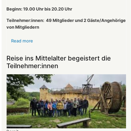
Vorsitzender
des
Beginn: 19.00 Uhr bis 20.20 Uhr
Landeckvereins
Teilnehmer:innen:
49 Mitglieder und 2 Gäste/Angehörige
von Mitgliedern
Read more
about
Protokoll
der
Reise ins Mittelalter begeistert die
Mitgliederversammlung
Teilnehmer:innen
vom
26.03.2025