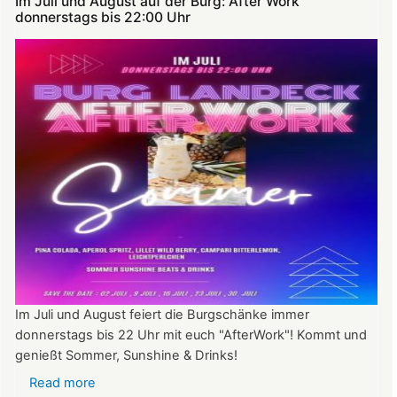
Im Juli und August auf der Burg: After Work
donnerstags bis 22:00 Uhr
mit
erheblich
verschärften
Sicherheitsvorschriften
Im Juli und August feiert die Burgschänke immer
donnerstags bis 22 Uhr mit euch "AfterWork"! Kommt und
genießt Sommer, Sunshine & Drinks!
Read more
about