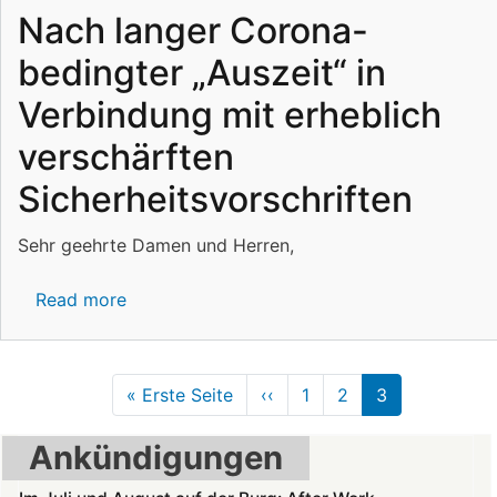
Nach langer Corona-
bedingter „Auszeit“ in
Verbindung mit erheblich
verschärften
Sicherheitsvorschriften
Sehr geehrte Damen und Herren,
Read more
about
Nach
langer
Corona-
Pagination
« Erste Seite
First
‹‹
Previous
1
2
3
bedingter
page
page
„Auszeit“
Ankündigungen
in
Verbindung