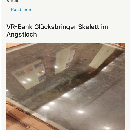
Bereit
Read more
about
Reise
ins
VR-Bank Glücksbringer Skelett im
Mittelalter
Angstloch
begeistert
die
Teilnehmer:innen