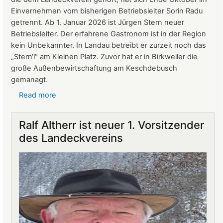
Einvernehmen vom bisherigen Betriebsleiter Sorin Radu
getrennt. Ab 1. Januar 2026 ist Jürgen Stern neuer
Betriebsleiter. Der erfahrene Gastronom ist in der Region
kein Unbekannter. In Landau betreibt er zurzeit noch das
„Stern‘l“ am Kleinen Platz. Zuvor hat er in Birkweiler die
große Außenbewirtschaftung am Keschdebusch
gemanagt.
Read more
about
Gastronomie
auf
Ralf Altherr ist neuer 1. Vorsitzender
Burg
des Landeckvereins
Landeck:
Jürgen
Stern
neuer
Betriebsleiter