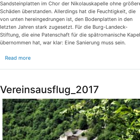
Sandsteinplatten im Chor der Nikolauskapelle ohne größer
Schäden überstanden. Allerdings hat die Feuchtigkeit, die
von unten hereingedrungen ist, den Bodenplatten in den
letzten Jahren stark zugesetzt. Für die Burg-Landeck-
Stiftung, die eine Patenschaft für die spätromanische Kapel
übernommen hat, war klar: Eine Sanierung muss sein.
Read more
about
Schwere
Bodenplatten
sind
Vereinsausflug_2017
jetzt
wasserdicht,
Sanierung
in
der
Nikolauskapelle