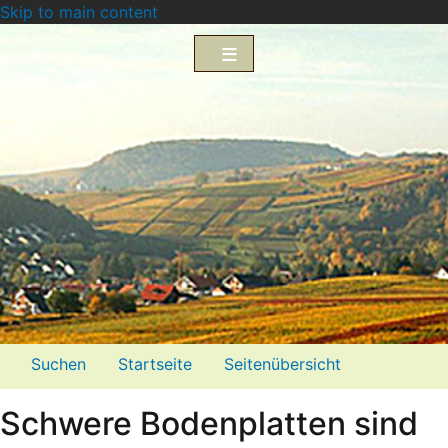
Skip to main content
Menü2
Suchen
Startseite
Seitenübersicht
Impressum
Datenschutzerklärung
Schwere Bodenplatten sind