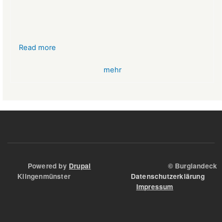
Read more
about
VR-
mehr
Bank
Glücksbringer
Skelett
im
Angstloch
Powered by
Drupal
© Burglandeck
Klingenmünster
Datenschutzerklärung
Impressum