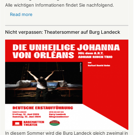
Alle wichtigen Informationen findet Sie nachfolgend.
Read more
about
Vereinsausflug
am
Nicht verpassen: Theatersommer auf Burg Landeck
4.
Juli
2026
nach
Freiburg
In diesem Sommer wird die Burg Landeck gleich zweimal in