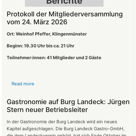
Berichte
Protokoll der Mitgliederversammlung
vom 24. März 2026
Ort: Weinhof Pfeffer, Klingenmünster
Beginn: 19.30 Uhr bis ca. 21 Uhr
Teilnehmer:innen: 41
Mitglieder und 2 Gäste
Read more
about
Protokoll
der
Gastronomie auf Burg Landeck: Jürgen
Mitgliederversammlung
Stern neuer Betriebsleiter
vom
24.
In der Gastronomie der Burg Landeck wird ein neues
März
Kapitel aufgeschlagen. Die Burg Landeck Gastro-GmbH,
2026
die dem Landeckverein gehört, hat sich Ende Oktober im