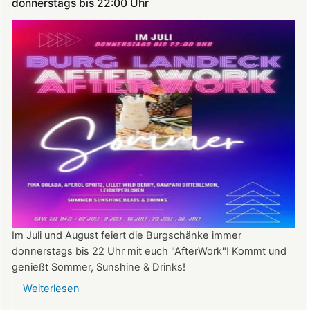
donnerstags bis 22:00 Uhr
Im Juli und August feiert die Burgschänke immer
donnerstags bis 22 Uhr mit euch "AfterWork"! Kommt und
genießt Sommer, Sunshine & Drinks!
Weiterlesen
über
Im