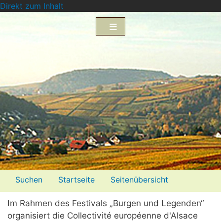
Direkt zum Inhalt
Menü2
Suchen
Startseite
Seitenübersicht
Impressum
Datenschutzerklärung
Im Rahmen des Festivals „Burgen und Legenden“
organisiert die Collectivité européenne d'Alsace