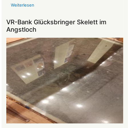
Weiterlesen
über
Reise
ins
VR-Bank Glücksbringer Skelett im
Mittelalter
Angstloch
begeistert
die
Teilnehmer:innen