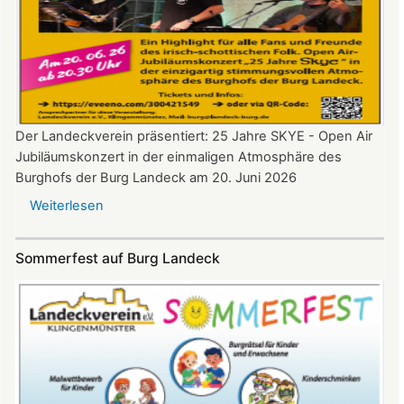
Der Landeckverein präsentiert: 25 Jahre SKYE - Open Air
Jubiläumskonzert in der einmaligen Atmosphäre des
Burghofs der Burg Landeck am 20. Juni 2026
Weiterlesen
über
SKYE
Konzert
Sommerfest auf Burg Landeck
auf
Burg
Landeck
am
20.
Juni
2026