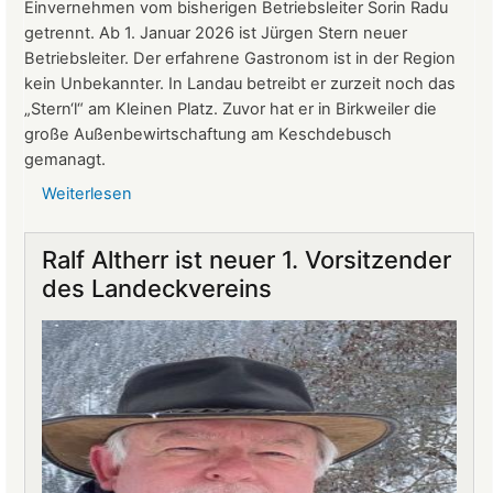
Einvernehmen vom bisherigen Betriebsleiter Sorin Radu
getrennt. Ab 1. Januar 2026 ist Jürgen Stern neuer
Betriebsleiter. Der erfahrene Gastronom ist in der Region
kein Unbekannter. In Landau betreibt er zurzeit noch das
„Stern‘l“ am Kleinen Platz. Zuvor hat er in Birkweiler die
große Außenbewirtschaftung am Keschdebusch
gemanagt.
Weiterlesen
über
Gastronomie
auf
Ralf Altherr ist neuer 1. Vorsitzender
Burg
des Landeckvereins
Landeck:
Jürgen
Stern
neuer
Betriebsleiter