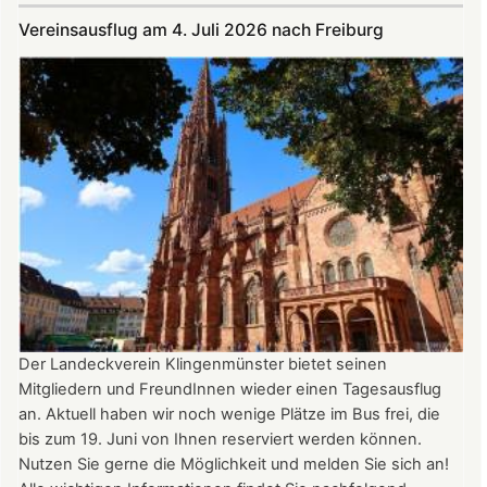
Juli
Vereinsausflug am 4. Juli 2026 nach Freiburg
und
August
auf
der
Burg:
After
Work
donnerstags
bis
22:00
Uhr
Der Landeckverein Klingenmünster bietet seinen
Mitgliedern und FreundInnen wieder einen Tagesausflug
an. Aktuell haben wir noch wenige Plätze im Bus frei, die
bis zum 19. Juni von Ihnen reserviert werden können.
Nutzen Sie gerne die Möglichkeit und melden Sie sich an!