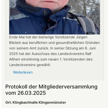
Ende Mai trat der bisherige Vorsitzende Jürgen
Bilstein aus beruflichen und gesundheitlichen Gründen
von seinem Amt zurück. In seiner Sitzung am 6. Juni
2025 hat der Ausschuss des Landeckvereins Ralf
Altherr einstimmig zum neuen 1. Vorsitzenden des
Landeckvereins gewählt.
Weiterlesen
über
Ralf
Altherr
Protokoll der Mitgliederversammlung
ist
vom 26.03.2025
neuer
1.
Ort: Klingbachhalle Klingenmünster
Vorsitzender