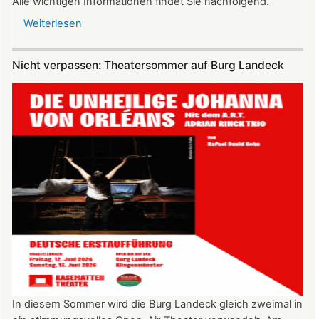
Alle wichtigen Informationen findet Sie nachfolgend.
Weiterlesen
über
Vereinsausflug
am
Nicht verpassen: Theatersommer auf Burg Landeck
4.
Juli
2026
nach
Freiburg
In diesem Sommer wird die Burg Landeck gleich zweimal in