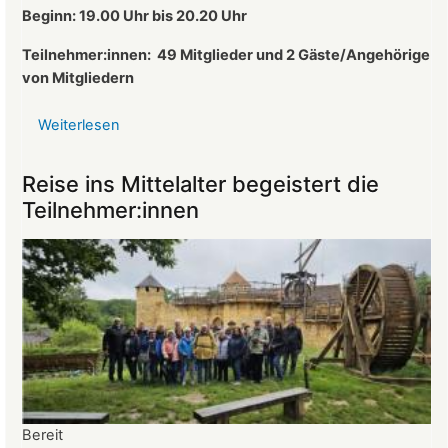
des
Beginn: 19.00 Uhr bis 20.20 Uhr
Landeckvereins
Teilnehmer:innen:
49 Mitglieder und 2 Gäste/Angehörige
von Mitgliedern
Weiterlesen
über
Protokoll
der
Reise ins Mittelalter begeistert die
Mitgliederversammlung
Teilnehmer:innen
vom
26.03.2025
Bereit