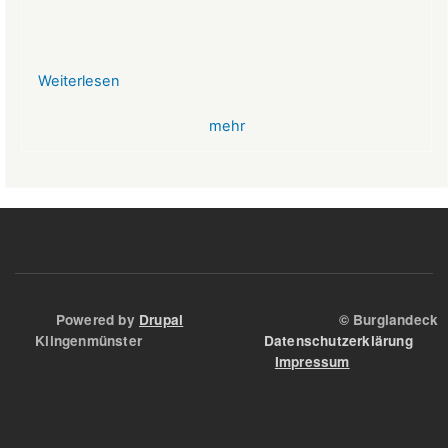
Weiterlesen
über
VR-
mehr
Bank
Glücksbringer
Skelett
im
Angstloch
Powered by
Drupal
© Burglandeck
Klingenmünster
Datenschutzerklärung
Impressum