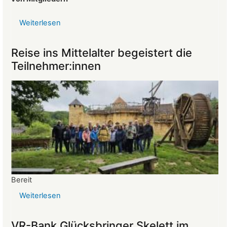
Weiterlesen
über
Protokoll
der
Reise ins Mittelalter begeistert die
Mitgliederversammlung
Teilnehmer:innen
vom
26.03.2025
Bereit
Weiterlesen
über
Reise
ins
VR-Bank Glücksbringer Skelett im