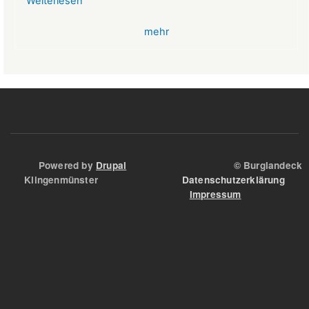
Weiterlesen
über
VR-
mehr
Bank
Glücksbringer
Skelett
im
Angstloch
Powered by
Drupal
© Burglandeck
Klingenmünster
Datenschutzerklärung
Impressum