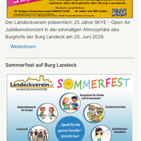
Der Landeckverein präsentiert: 25 Jahre SKYE - Open Air
Jubiläumskonzert in der einmaligen Atmosphäre des
Burghofs der Burg Landeck am 20. Juni 2026
Weiterlesen
über
SKYE
Konzert
Sommerfest auf Burg Landeck
auf
Burg
Landeck
am
20.
Juni
2026
ab
20:30
Uhr​​​​​​​​​​​​​​