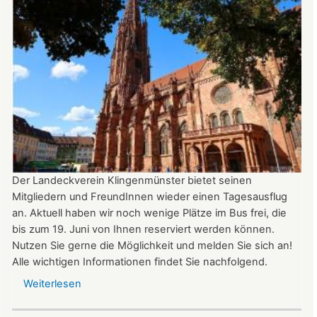
auf
der
Burg:
After
Work
donnerstags
bis
22:00
Uhr
Der Landeckverein Klingenmünster bietet seinen
Mitgliedern und FreundInnen wieder einen Tagesausflug
an. Aktuell haben wir noch wenige Plätze im Bus frei, die
bis zum 19. Juni von Ihnen reserviert werden können.
Nutzen Sie gerne die Möglichkeit und melden Sie sich an!
Alle wichtigen Informationen findet Sie nachfolgend.
Weiterlesen
über
Vereinsausflug
am