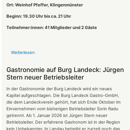
Ort: Weinhof Pfeffer, Klingenmünster
Beginn: 19.30 Uhr bis ca. 21 Uhr
Teilnehmer:innen: 41
Mitglieder und 2 Gäste
Weiterlesen
über
Protokoll
der
Gastronomie auf Burg Landeck: Jürgen
Mitgliederversammlung
Stern neuer Betriebsleiter
vom
24.
In der Gastronomie der Burg Landeck wird ein neues
März
Kapitel aufgeschlagen. Die Burg Landeck Gastro-GmbH,
2026
die dem Landeckverein gehört, hat sich Ende Oktober im
Einvernehmen vom bisherigen Betriebsleiter Sorin Radu
getrennt. Ab 1. Januar 2026 ist Jürgen Stern neuer
Betriebsleiter. Der erfahrene Gastronom ist in der Region
kein Unbekannter. In Landau betreibt er zurzeit noch das