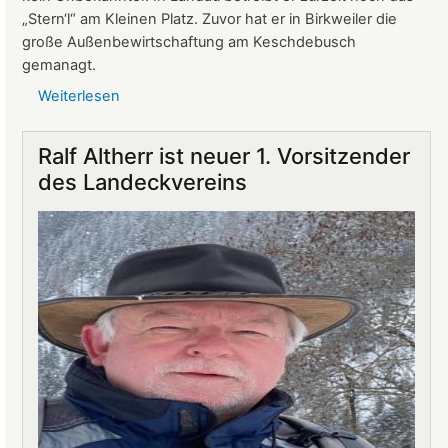
„Stern‘l“ am Kleinen Platz. Zuvor hat er in Birkweiler die
große Außenbewirtschaftung am Keschdebusch
gemanagt.
Weiterlesen
über
Gastronomie
auf
Ralf Altherr ist neuer 1. Vorsitzender
Burg
des Landeckvereins
Landeck:
Jürgen
Stern
neuer
Betriebsleiter