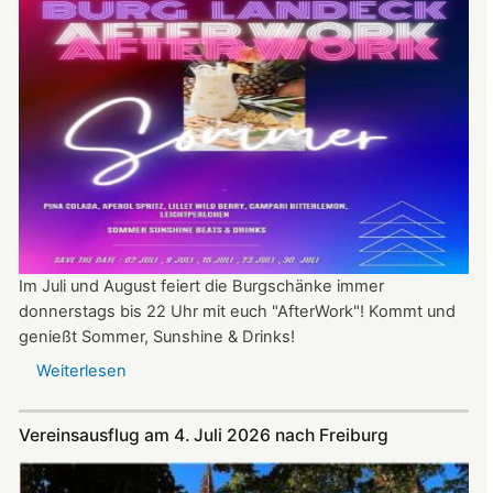
Im Juli und August feiert die Burgschänke immer
donnerstags bis 22 Uhr mit euch "AfterWork"! Kommt und
genießt Sommer, Sunshine & Drinks!
Weiterlesen
über
Im
Juli
Vereinsausflug am 4. Juli 2026 nach Freiburg
und
August