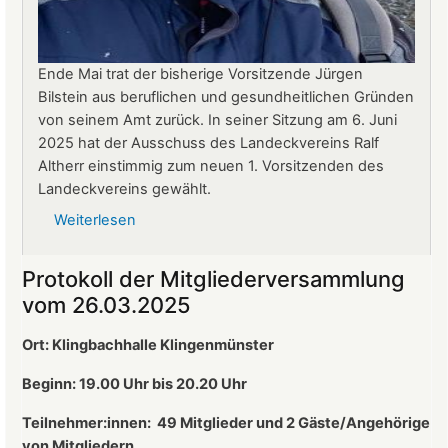
Ende Mai trat der bisherige Vorsitzende Jürgen
Bilstein aus beruflichen und gesundheitlichen Gründen
von seinem Amt zurück. In seiner Sitzung am 6. Juni
2025 hat der Ausschuss des Landeckvereins Ralf
Altherr einstimmig zum neuen 1. Vorsitzenden des
Landeckvereins gewählt.
Weiterlesen
über
Ralf
Altherr
Protokoll der Mitgliederversammlung
ist
vom 26.03.2025
neuer
1.
Ort: Klingbachhalle Klingenmünster
Vorsitzender
des
Beginn: 19.00 Uhr bis 20.20 Uhr
Landeckvereins
Teilnehmer:innen:
49 Mitglieder und 2 Gäste/Angehörige
von Mitgliedern