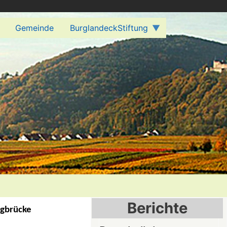
Gemeinde
BurglandeckStiftung
Berichte
rgbrücke