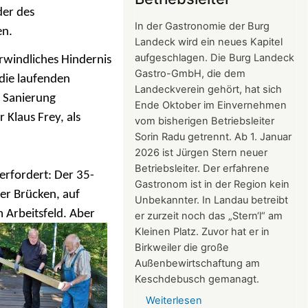
der des
2026
In der Gastronomie der Burg
en.
Landeck wird ein neues Kapitel
aufgeschlagen. Die Burg Landeck
rwindliches Hindernis
Gastro-GmbH, die dem
 die laufenden
Landeckverein gehört, hat sich
e Sanierung
Ende Oktober im Einvernehmen
 Klaus Frey, als
vom bisherigen Betriebsleiter
Sorin Radu getrennt. Ab 1. Januar
2026 ist Jürgen Stern neuer
Betriebsleiter. Der erfahrene
 erfordert: Der 35-
Gastronom ist in der Region kein
ter Brücken, auf
Unbekannter. In Landau betreibt
 Arbeitsfeld. Aber
er zurzeit noch das „Stern‘l“ am
Kleinen Platz. Zuvor hat er in
Birkweiler die große
Außenbewirtschaftung am
Keschdebusch gemanagt.
Weiterlesen
über