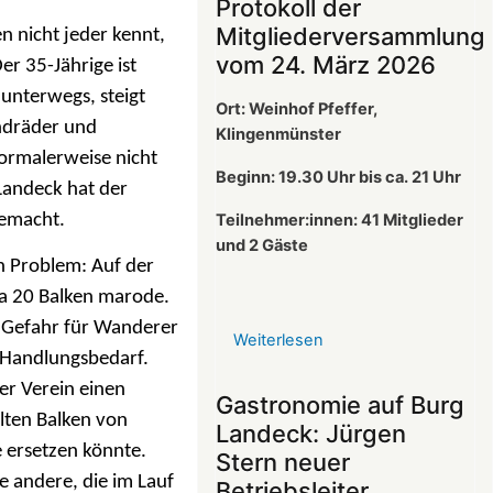
Protokoll der
Mitgliederversammlung
n nicht jeder kennt,
vom 24. März 2026
er 35-Jährige ist
 unterwegs, steigt
Ort: Weinhof Pfeffer,
ndräder und
Klingenmünster
ormalerweise nicht
Beginn: 19.30 Uhr bis ca. 21 Uhr
 Landeck hat der
Teilnehmer:innen: 41
Mitglieder
emacht.
und 2 Gäste
n Problem: Auf der
a 20 Balken marode.
e Gefahr für Wanderer
Weiterlesen
über
 Handlungsbedarf.
Protokoll
r Verein einen
der
Gastronomie auf Burg
Mitgliederversammlun
alten Balken von
Landeck: Jürgen
vom
 ersetzen könnte.
Stern neuer
24.
le andere, die im Lauf
Betriebsleiter
März