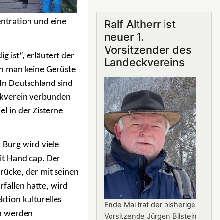
Gastronomie
auf
ntration und eine
Ralf Altherr ist
Burg
neuer 1.
Landeck:
Vorsitzender des
Jürgen
 ist“, erläutert der
Landeckvereins
Stern
enn man keine Gerüste
neuer
 In Deutschland sind
Betriebsleiter
eckverein verbunden
el in der Zisterne
 Burg wird viele
it Handicap. Der
rücke, der mit seinen
fallen hatte, wird
ktion kulturelles
Ende Mai trat der bisherige
en werden
Vorsitzende Jürgen Bilstein